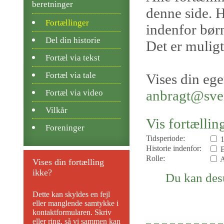
beretninger
denne side. H
Fortællinger
indenfor børn
Del din historie
Det er muligt
Fortæl via tekst
Fortæl via tale
Vises din ege
anbragt@sv
Fortæl via video
Vilkår
Vis fortællin
Foreninger
Tidsperiode:
Historie indenfor:
B
Rolle:
A
Vises din fortælling
ikke?
Du kan desu
Dette kan skyldes en fejl
eller manglende samtykke i
kontaktformularen. Skriv
eller ring, så vi sammen kan