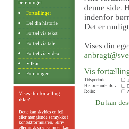
beretninger
denne side. H
Fortællinger
indenfor børn
Del din historie
Det er muligt
Fortæl via tekst
Fortæl via tale
Vises din ege
anbragt@sv
Fortæl via video
Vilkår
Vis fortællin
Foreninger
Tidsperiode:
Historie indenfor:
B
Rolle:
A
Vises din fortælling
ikke?
Du kan desu
Dette kan skyldes en fejl
eller manglende samtykke i
kontaktformularen. Skriv
eller ring, så vi sammen kan