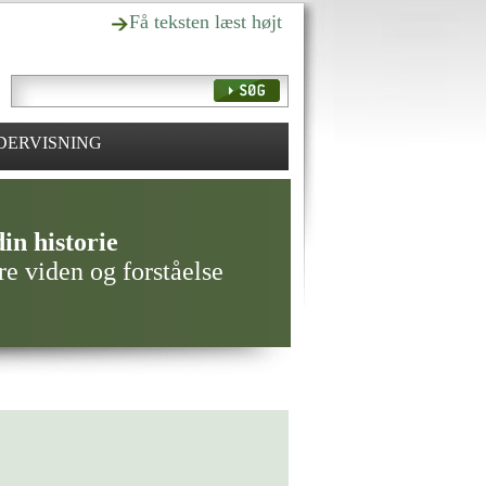
Få teksten læst højt
DERVISNING
in historie
re viden og forståelse