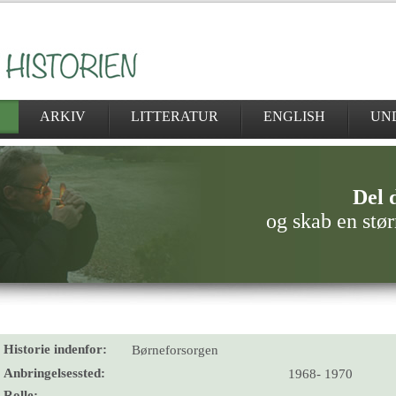
ARKIV
LITTERATUR
ENGLISH
UN
Del d
og skab en stør
Historie indenfor:
Børneforsorgen
Anbringelsessted:
1968- 1970
Rolle: