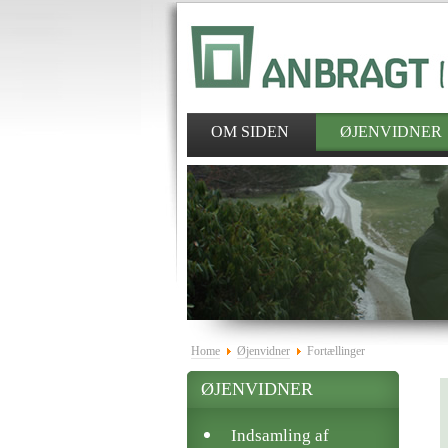
OM SIDEN
ØJENVIDNER
Home
Øjenvidner
Fortællinger
ØJENVIDNER
Indsamling af