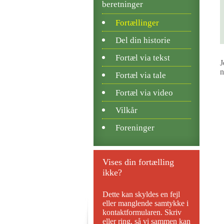
beretninger
Fortællinger
Del din historie
Fortæl via tekst
J
n
Fortæl via tale
Fortæl via video
Vilkår
Foreninger
Vises din fortælling
ikke?
Dette kan skyldes en fejl
eller manglende samtykke i
kontaktformularen. Skriv
eller ring, så vi sammen kan