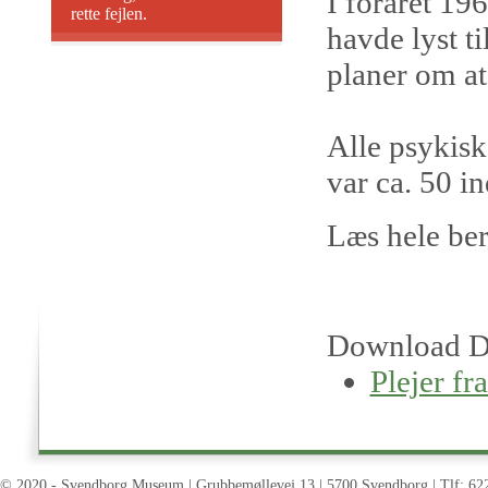
I foråret 19
rette fejlen.
havde lyst ti
planer om at
Alle psykis
var ca. 50 i
Læs hele be
Download D
Plejer fr
© 2020 - Svendborg Museum | Grubbemøllevej 13 | 5700 Svendborg | Tlf: 62