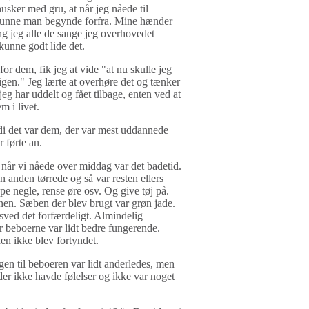
usker med gru, at når jeg nåede til
 kunne man begynde forfra. Mine hænder
ng jeg alle de sange jeg overhovedet
unne godt lide det.
or dem, fik jeg at vide "at nu skulle jeg
 igen." Jeg lærte at overhøre det og tænker
eg har uddelt og fået tilbage, enten ved at
m i livet.
ordi det var dem, der var mest uddannede
 førte an.
når vi nåede over middag var det badetid.
en anden tørrede og så var resten ellers
ippe negle, rense øre osv. Og give tøj på.
onen. Sæben der blev brugt var grøn jade.
ved det forfærdeligt. Almindelig
r beboerne var lidt bedre fungerende.
en ikke blev fortyndet.
gen til beboeren var lidt anderledes, men
der ikke havde følelser og ikke var noget