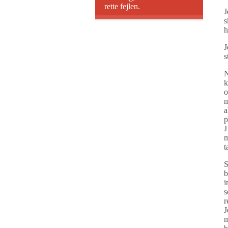
rette fejlen.
J
s
h
J
s
N
k
o
m
a
p
J
m
t
S
b
i
s
r
J
m