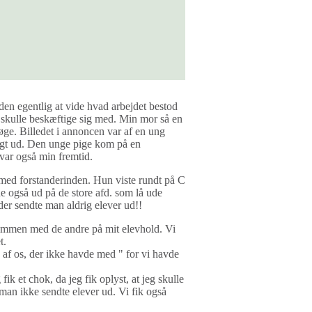
uden egentlig at vide hvad arbejdet bestod
 skulle beskæftige sig med. Min mor så en
ge. Billedet i annoncen var af en ung
igt ud. Den unge pige kom på en
 var også min fremtid.
 med forstanderinden. Hun viste rundt på C
 også ud på de store afd. som lå ude
er sendte man aldrig elever ud!!
sammen med de andre på mit elevhold. Vi
t.
e af os, der ikke havde med " for vi havde
ik et chok, da jeg fik oplyst, at jeg skulle
 man ikke sendte elever ud. Vi fik også