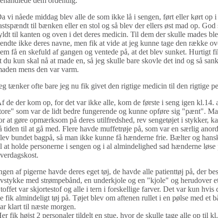
ehandlede dem ordentlig.
a vi nåede middag blev alle de som ikke lå i sengen, ført eller kørt op i
astspændt til bænken eller en stol og så blev der ellers øst mad op. God 
yldt til kanten og oven i det deres medicin. Til dem der skulle mades ble
endte ikke deres navne, men fik at vide at jeg kunne tage den række ov
em få en skefuld af gangen og ventede på, at det blev sunket. Hurtigt fik
t du kun skal nå at made en, så jeg skulle bare skovle det ind og så san
aden mens den var varm.
eg tænker ofte bare jeg nu fik givet den rigtige medicin til den rigtige 
f de der kom op, for det var ikke alle, kom de første i seng igen kl.14. a
tore" som var de lidt bedre fungerende og kunne opføre sig "pænt". Ma
or at gøre opmærksom på deres utilfredshed, rev sengetøjet i stykker, k
å tiden til at gå med. Flere havde muffetrøje på, som var en særlig ano
lev bundet bagpå, så man ikke kunne få hænderne frie. Bælter og hansk
il at holde personerne i sengen og i al almindelighed sad hænderne løse 
verdagskost.
ngen af pigerne havde deres eget tøj, de havde alle patienttøj på, der be
ivstykke med strømpebånd, en underkjole og en "kjole" og herudover 
toffet var skjortestof og alle i tern i forskellige farver. Det var kun hvis d
e fik almindeligt tøj på. Tøjet blev om aftenen rullet i en pølse med et 
ar klart til næste morgen.
er fik højst 2 personaler tildelt en stue, hvor de skulle tage alle op til