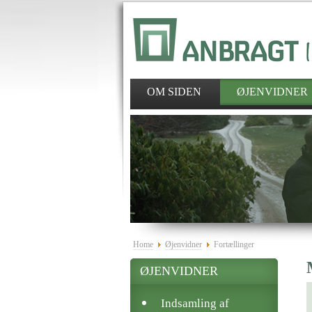
OM SIDEN
ØJENVIDNER
Home
Øjenvidner
Fortællinger
ØJENVIDNER
Indsamling af