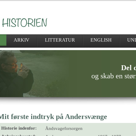
ARKIV
LITTERATUR
ENGLISH
UN
Del d
og skab en stør
Mit første indtryk på Andersvænge
Historie indenfor:
Åndsvageforsorgen