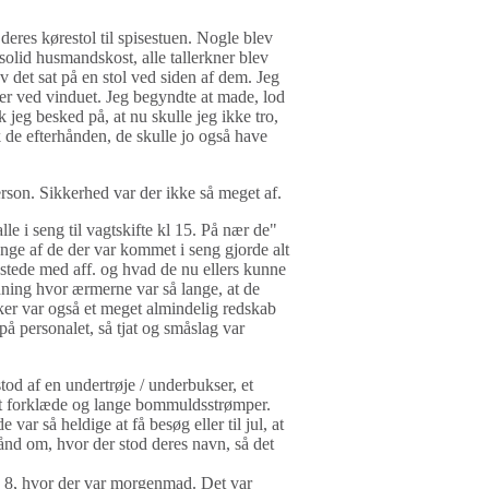
 deres kørestol til spisestuen. Nogle blev
solid husmandskost, alle tallerkner blev
v det sat på en stol ved siden af dem. Jeg
er ved vinduet. Jeg begyndte at made, lod
 jeg besked på, at nu skulle jeg ikke tro,
k de efterhånden, de skulle jo også have
person. Sikkerhed var der ikke så meget af.
lle i seng til vagtskifte kl 15. På nær de"
nge af de der var kommet i seng gjorde alt
astede med aff. og hvad de nu ellers kunne
rdning hvor ærmerne var så lange, at de
er var også et meget almindelig redskab
på personalet, så tjat og småslag var
stod af en undertrøje / underbukser, et
et forklæde og lange bommuldsstrømper.
e var så heldige at få besøg eller til jul, at
bånd om, hvor der stod deres navn, så det
 kl. 8, hvor der var morgenmad. Det var