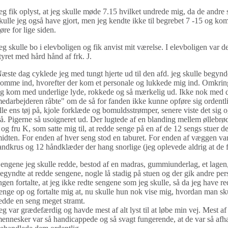
eg fik oplyst, at jeg skulle møde 7.15 hvilket undrede mig, da de andre s
kulle jeg også have gjort, men jeg kendte ikke til begrebet 7 -15 og kom 
øre for lige siden.
eg skulle bo i elevboligen og fik anvist mit værelse. I elevboligen var d
tyret med hård hånd af frk. J.
æste dag cyklede jeg med tungt hjerte ud til den afd. jeg skulle begynde
omme ind, hvorefter der kom et personale og lukkede mig ind. Omkring
g kom med underlige lyde, rokkede og så mærkelig ud. Ikke nok med det, 
edarbejderen råbte" om de så for fanden ikke kunne opføre sig ordentl
lle ens tøj på, kjole forklæde og bomuldsstrømper, senere viste det sig 
å. Pigerne så usoigneret ud. Der lugtede af en blanding mellem øllebrød 
 og fru K, som satte mig til, at redde senge på en af de 12 sengs stuer de
idten. For enden af hver seng stod en taburet. For enden af væggen v
andkrus og 12 håndklæder der hang snorlige (jeg oplevede aldrig at de f
engene jeg skulle redde, bestod af en madras, gummiunderlag, et lagen,
egyndte at redde sengene, nogle lå stadig på stuen og der gik andre pers
ngen fortalte, at jeg ikke redte sengene som jeg skulle, så da jeg have r
enge op og fortalte mig at, nu skulle hun nok vise mig, hvordan man sku
edde en seng meget stramt.
eg var grædefærdig og havde mest af alt lyst til at løbe min vej. Mest af 
ennesker var så handicappede og så svagt fungerende, at de var så afh