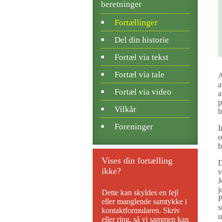
beretninger
Fortællinger
Del din historie
Fortæl via tekst
Fortæl via tale
A
a
Fortæl via video
a
p
Vilkår
b
Foreninger
I
o
b
Vises din fortælling
D
ikke?
v
J
j
Dette kan skyldes en fejl
P
eller manglende samtykke i
s
kontaktformularen. Skriv
u
eller ring, så vi sammen kan