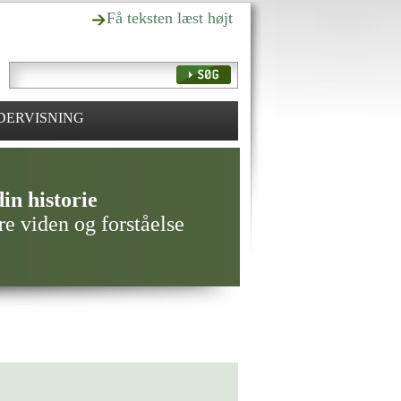
Få teksten læst højt
DERVISNING
in historie
re viden og forståelse