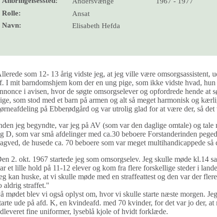
Anbringelsessted:
Andersvænge
1967 - 1977
Rolle:
Ansat
Navn:
Elisabeth Hefda
llerede som 12- 13 årig vidste jeg, at jeg ville være omsorgsassistent, 
f. I mit barndomshjem kom der en ung pige, som ikke vidste hvad, hun
nnonce i avisen, hvor de søgte omsorgselever og opfordrede hende at sø
ige, som stod med et barn på armen og alt så meget harmonisk og kærl
ørneafdeling på Ebberødgård og var utrolig glad for at være der, så det
nden jeg begyndte, var jeg på AV (som var den daglige omtale) og tale
g D, som var små afdelinger med ca.30 beboere Forstanderinden pegede
agved, de husede ca. 70 beboere som var meget multihandicappede så d
en 2. okt. 1967 startede jeg som omsorgselev. Jeg skulle møde kl.14 
ar et lille hold på 11-12 elever og kom fra flere forskellige steder i lande
eg kan huske, at vi skulle møde med en straffeattest og den var der fler
o aldrig straffet."
å mødet blev vi også oplyst om, hvor vi skulle starte næste morgen. Jeg f
tarte ude på afd. K, en kvindeafd. med 70 kvinder, for det var jo der, at
dleveret fine uniformer, lyseblå kjole of hvidt forklæde.