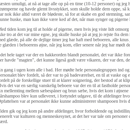
æsten umuligt, at nå at tage alle op på en time (10-12 personer) og jeg h
trømperne og havde glemt livsstykket, som skulle holde dem oppe, så
ar nok ikke altid været de blødeste, så for at skabe en god stemning, sa
unne huske, man kan ikke være ked af det, når man synger og pigerne k
ed tiden kom jeg til at holde af pigerne, men hvis jeg viste lidt omsorg f
kke tro at det var mine egne, jeg skulle huske på at jeg jo rejste fra dem
ed glæde, på alle de dejlige timer jeg har haft med beboeren, alle knus j
e glæden i beboerens øjne, når jeg kom, eller senere når jeg har mødt de
 det hele taget var der en hakkeorden blandt personalet, det var ikke f
er havde "magten", det kunne ligeså godt være vikaren, der var den, der
n gang i ugen kom alle i bad. Her mødte hele personalegruppen ind og 
ersonalet blev fordelt, så der var to på badeværelset, en til at vaske og 
ordelt på de forskellige stuer til at klarer soignering, der bestod af at kl
vis det var en særlig vanskelig beboere var der en til at fastholde pers
n mellemting mellem sæbespåner og brun sæbe, hvis det kom i øjnene s
årshampoo blev kun udleveret, i fortyndet udgave, til de afdelinger hvo
pfattelsen var at personalet ikke kunne administrerer shampooen hvis d
iden gik og jeg kom på andre afdelinger, hvor forholdende og indstillin
enerelt var kulturen og menneskesynet, at det her var tale om personer 
ærd.