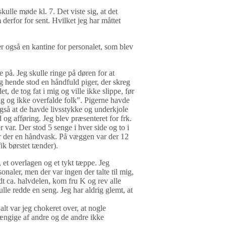
kulle møde kl. 7. Det viste sig, at det
derfor for sent. Hvilket jeg har måttet
er også en kantine for personalet, som blev
 på. Jeg skulle ringe på døren for at
 hende stod en håndfuld piger, der skreg
de tog fat i mig og ville ikke slippe, før
ig og ikke overfalde folk". Pigerne havde
også at de havde livsstykke og underkjole
og afføring. Jeg blev præsenteret for frk.
r var. Der stod 5 senge i hver side og to i
ar der en håndvask. På væggen var der 12
ik børstet tænder).
 et overlagen og et tykt tæppe. Jeg
onaler, men der var ingen der talte til mig,
edt ca. halvdelen, kom fru K og rev alle
lle redde en seng. Jeg har aldrig glemt, at
alt var jeg chokeret over, at nogle
ængige af andre og de andre ikke