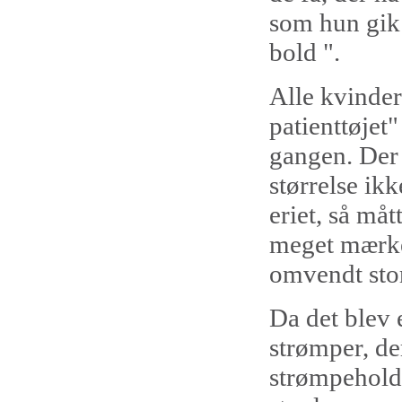
som hun gik 
bold ".
Alle kvinder
patienttøjet
gangen. Der 
størrelse ik
eriet, så må
meget mærkel
omvendt stor
Da det blev 
strømper, de
strømpehold