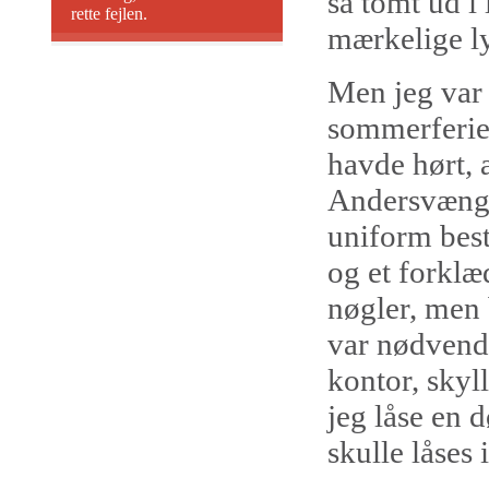
så tomt ud i
rette fejlen.
mærkelige ly
Men jeg var l
sommerferie
havde hørt, 
Andersvænge.
uniform bes
og et forklæ
nøgler, men 
var nødvendig
kontor, skyl
jeg låse en d
skulle låses 