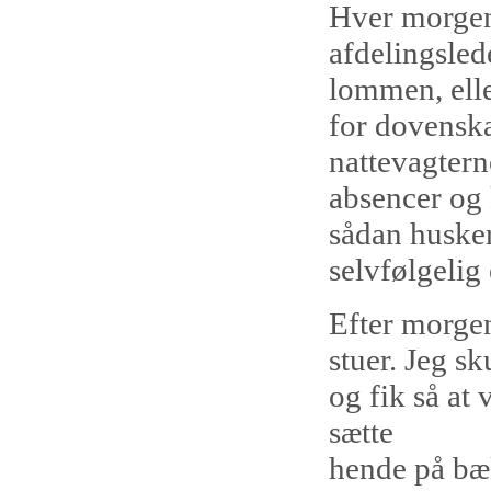
Hver morgen
afdelingsled
lommen, elle
for dovenska
nattevagtern
absencer og 
sådan husker 
selvfølgelig 
Efter morgen
stuer. Jeg s
og fik så at 
sætte
hende på bæk