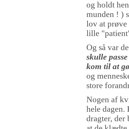
og holdt hen
munden ! ) s
lov at prøve 
lille "patient
Og så var det
skulle pass
kom til at g
og menneske
store forand
Nogen af kv
hele dagen. 
dragter, der 
at de klædte 