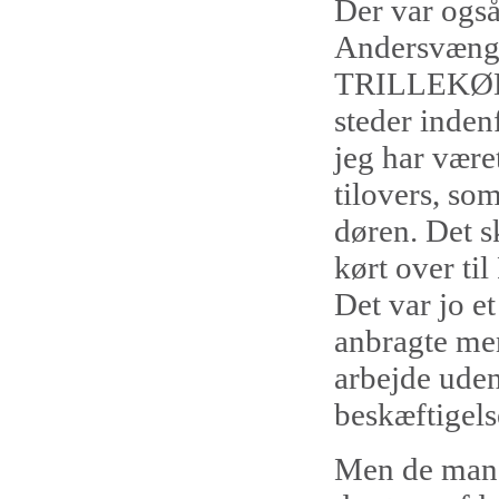
Der var også
Andersvæng
TRILLEKØD ( 
steder inde
jeg har være
tilovers, so
døren. Det s
kørt over ti
Det var jo e
anbragte men
arbejde ude
beskæftigels
Men de mang