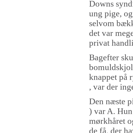
Downs syndr
ung pige, og
selvom bækken
det var meg
privat handli
Bagefter skul
bomuldskjole
knappet på r
, var der in
Den næste pi
) var A. Hun
mørkhåret og
de få, der h