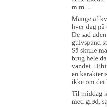
m.m.....
Mange af kvi
hver dag på
De sad uden 
gulvspand st
Så skulle ma
brug hele da
vandet. Hibi
en karakteri
ikke om det 
Til middag k
med grød, s