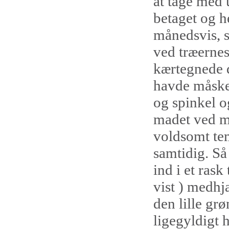
at tage med 
betaget og 
månedsvis, s
ved træernes
kærtegnede 
havde måske 
og spinkel o
madet ved må
voldsomt te
samtidig. Så
ind i et ras
vist ) medhj
den lille g
ligegyldigt 