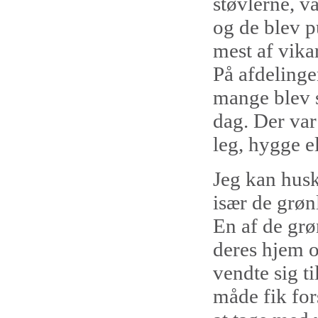
støvlerne, v
og de blev p
mest af vika
På afdeling
mange blev s
dag. Der var
leg, hygge e
Jeg kan husk
især de grøn
En af de grø
deres hjem 
vendte sig t
måde fik fors