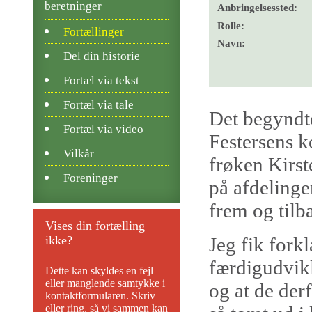
beretninger
Anbringelsessted:
Rolle:
Fortællinger
Navn:
Del din historie
Fortæl via tekst
Fortæl via tale
Det begyndt
Fortæl via video
Festersens k
Vilkår
frøken Kirst
Foreninger
på afdelinge
frem og tilb
Vises din fortælling
ikke?
Jeg fik forkl
færdigudvik
Dette kan skyldes en fejl
eller manglende samtykke i
og at de der
kontaktformularen. Skriv
eller ring, så vi sammen kan