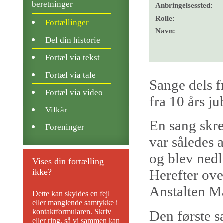
beretninger
Anbringelsessted:
Rolle:
Fortællinger
Navn:
Del din historie
Fortæl via tekst
Fortæl via tale
Sange dels f
Fortæl via video
fra 10 års j
Vilkår
En sang skrev
Foreninger
var således 
og blev nedl
Vises din fortælling
ikke?
Herefter ove
Anstalten M
Dette kan skyldes en fejl
eller manglende samtykke i
kontaktformularen. Skriv
Den første s
eller ring, så vi sammen kan