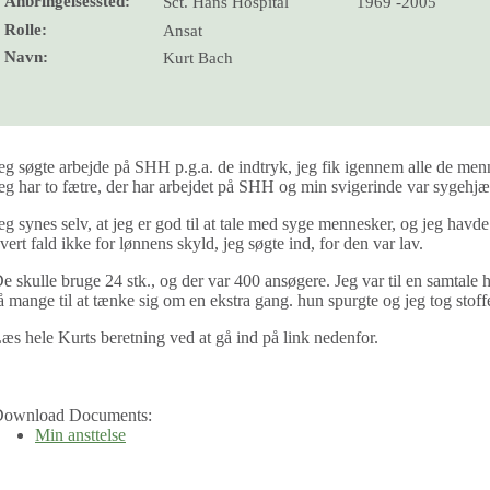
Anbringelsessted:
Sct. Hans Hospital
1969 -2005
Rolle:
Ansat
Navn:
Kurt Bach
eg søgte arbejde på SHH p.g.a. de indtryk, jeg fik igennem alle de me
eg har to fætre, der har arbejdet på SHH og min svigerinde var sygehjæ
eg synes selv, at jeg er god til at tale med syge mennesker, og jeg havde
vert fald ikke for lønnens skyld, jeg søgte ind, for den var lav.
e skulle bruge 24 stk., og der var 400 ansøgere. Jeg var til en samtale
å mange til at tænke sig om en ekstra gang. hun spurgte og jeg tog stoff
æs hele Kurts beretning ved at gå ind på link nedenfor.
ownload Documents:
Min ansttelse