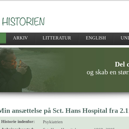
ARKIV
LITTERATUR
ENGLISH
UN
Del d
og skab en stør
Min ansættelse på Sct. Hans Hospital fra 2.11
Historie indenfor:
Psykiatrien