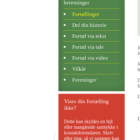
beretninger
Fortællinger
Del din historie
Fortæl via tekst
Fortæl via tale
J
J
Fortæl via video
J
Vilkår
h
Foreninger
D
f
L
Vises din fortælling
ikke?
D
Dette kan skyldes en fejl
eller manglende samtykke i
kontaktformularen. Skriv
eller ring, så vi sammen kan