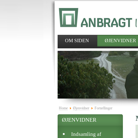
OM SIDEN
ØJENVIDNER
Home
Øjenvidner
Fortællinger
ØJENVIDNER
Indsamling af