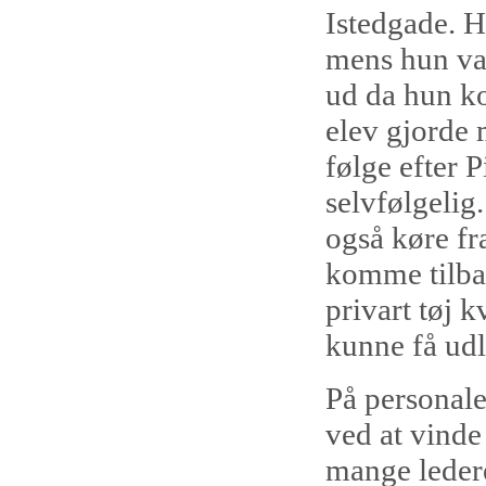
Istedgade. H
mens hun var
ud da hun ko
elev gjorde 
følge efter P
selvfølgelig
også køre fr
komme tilbag
privart tøj 
kunne få udle
På personal
ved at vinde
mange ledere