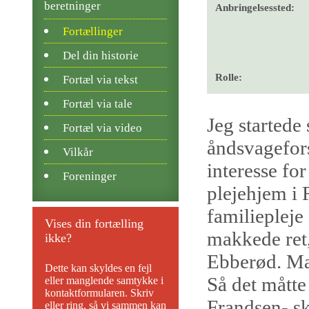
beretninger
Anbringelsessted:
Fortællinger
Del din historie
Rolle:
Fortæl via tekst
Fortæl via tale
Jeg startede
Fortæl via video
åndsvagefor
Vilkår
interesse for
Foreninger
plejehjem i 
familiepleje
Vises din fortælling
makkede ret,
ikke?
Ebberød. Mar
Dette kan skyldes en fejl
Så det måtte
eller manglende samtykke i
kontaktformularen. Skriv
Frandsen- sk
eller ring, så vi sammen kan