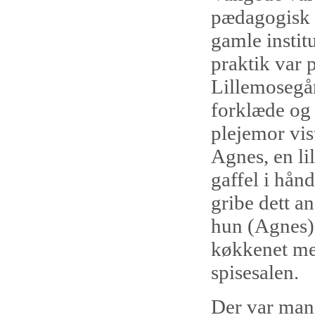
pædagogisk 
gamle instit
praktik var 
Lillemosegår
forklæde og
plejemor vis
Agnes, en li
gaffel i hån
gribe dett a
hun (Agnes) 
køkkenet men
spisesalen.
Der var mang