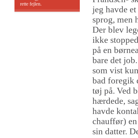
rette fejlen.
jeg havde et
sprog, men h
Der blev leg
ikke stopped
på en børne
bare det job
som vist kun 
bad foregik 
tøj på. Ved 
hærdede, sag
havde konta
chauffør) en
sin datter. D