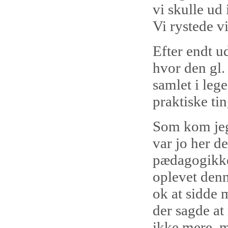
vi skulle ud
Vi rystede v
Efter endt u
hvor den gl.
samlet i leg
praktiske ti
Som kom jeg 
var jo her d
pædagogikken
oplevet denn
ok at sidde 
der sagde at
ikke mere. me