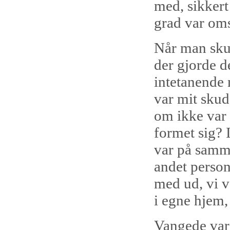
med, sikkert
grad var oms
Når man sku
der gjorde d
intetanende 
var mit skud
om ikke var 
formet sig? 
var på samm
andet person
med ud, vi v
i egne hjem,
Vangede var 