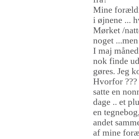
Mine forældr
i øjnene ... 
Mørket /natte
noget ...men
I maj måned 
nok finde ud
gøres. Jeg k
Hvorfor ??? 
satte en non
dage .. et p
en tegnebog,
andet samme
af mine foræ