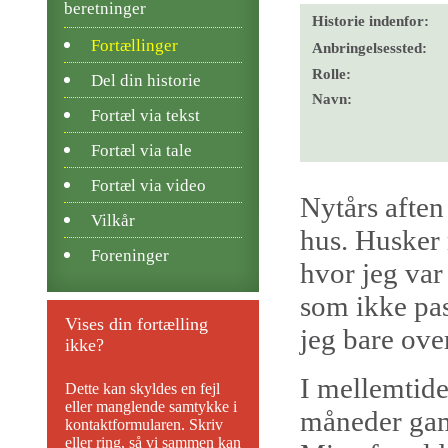
beretninger
Historie indenfor:
Fortællinger
Anbringelsessted:
Rolle:
Del din historie
Navn:
Fortæl via tekst
Fortæl via tale
Fortæl via video
Nytårs aften
Vilkår
hus. Husker 
Foreninger
hvor jeg var
som ikke pas
Vises din fortælling
jeg bare over
ikke?
I mellemtide
Dette kan skyldes en fejl
eller manglende samtykke i
måneder ga
kontaktformularen. Skriv
eller ring, så vi sammen kan