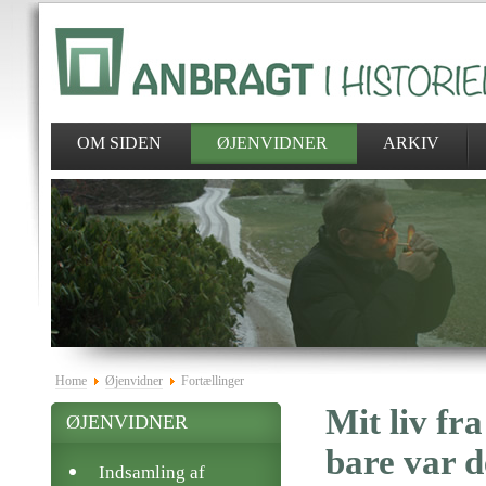
OM SIDEN
ØJENVIDNER
ARKIV
Home
Øjenvidner
Fortællinger
Mit liv fr
ØJENVIDNER
bare var de
Indsamling af