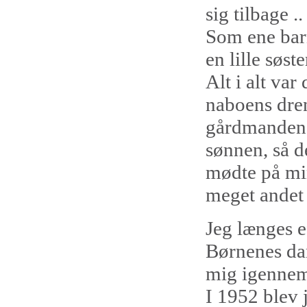
sig tilbage ..
Som ene barn
en lille søst
Alt i alt va
naboens dre
gårdmandens 
sønnen, så de
mødte på min
meget andet .
Jeg længes e
Børnenes dan
mig igennem
I 1952 blev 