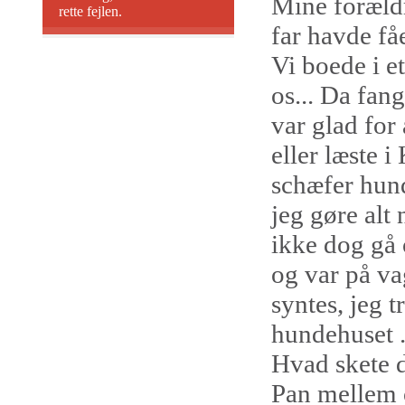
Mine forældr
rette fejlen.
far havde få
Vi boede i e
os... Da fan
var glad for
eller læste i
schæfer hun
jeg gøre alt 
ikke dog gå o
og var på va
syntes, jeg t
hundehuset .
Hvad skete d
Pan mellem o