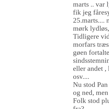
marts .. var 
fik jeg fåre
25.marts....
mørk lydløs, 
Tidligere vi
morfars træs
gøen fortalte
sindsstemnin
eller andet 
osv....
Nu stod Pan 
og ned, men 
Folk stod pl
fra?