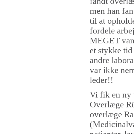
fandt overlæ
men han fand
til at ophold
fordele arbej
MEGET vansk
et stykke tid
andre labora
var ikke nemt
leder!!
Vi fik en ny
Overlæge Rüd
overlæge Ra
(Medicinalva