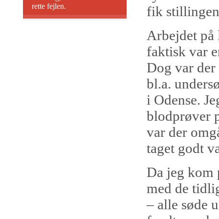
rette fejlen.
fik stillingen
Arbejdet på l
faktisk var 
Dog var der 
bl.a. undersø
i Odense. Je
blodprøver p
var der omgå
taget godt v
Da jeg kom p
med de tidlig
– alle søde 