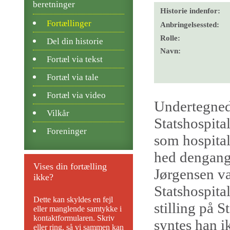
beretninger
Historie indenfor:
Fortællinger
Anbringelsessted:
Rolle:
Del din historie
Navn:
Fortæl via tekst
Fortæl via tale
Fortæl via video
Undertegned
Vilkår
Statshospita
Foreninger
som hospita
hed dengang
Vises din fortælling
Jørgensen va
ikke?
Statshospital
Dette kan skyldes en fejl
stilling på S
eller manglende samtykke i
kontaktformularen. Skriv
syntes han i
eller ring, så vi sammen kan