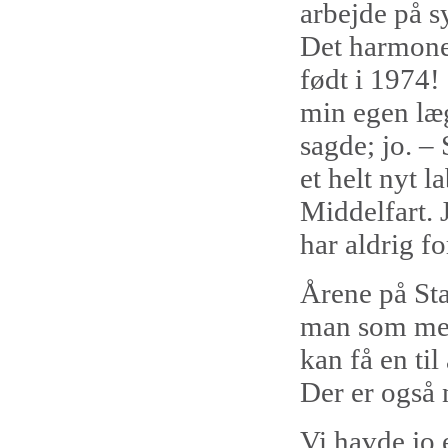
arbejde på sy
Det harmoner
født i 1974!
min egen læg
sagde; jo. – 
et helt nyt 
Middelfart. 
har aldrig fo
Årene på Sta
man som menn
kan få en til
Der er også 
Vi havde jo e