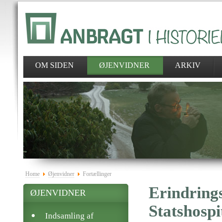
OM SIDEN
ØJENVIDNER
ARKIV
Home
Øjenvidner
Fortællinger
Erindrings
ØJENVIDNER
Statshospi
Indsamling af