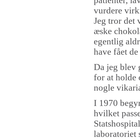
patienter, l
vurdere virk
Jeg tror det 
æske chokola
egentlig aldr
have fået de 
Da jeg blev 
for at holde
nogle vikaria
I 1970 begyn
hvilket pass
Statshospital
laboratoriet 