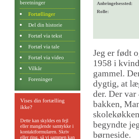
beretninger
Anbringelsessted:
Rolle:
Fortællinger
Del din historie
Fortæl via tekst
Fortæl via tale
Jeg er født 
Fortæl via video
1958 i kvind
Vilkår
gammel. Der 
Foreninger
dygtig, at l
der. Der var
Vises din fortælling
bakken, Man
ikke?
skolekøkken
Dette kan skyldes en fejl
begyndte jeg
eller manglende samtykke i
kontaktformularen. Skriv
børneside.
eller ring, så vi sammen kan