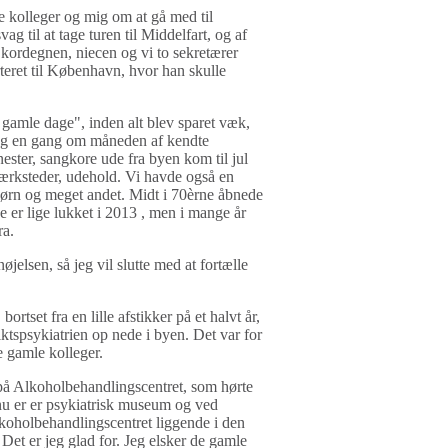
 kolleger og mig om at gå med til
ag til at tage turen til Middelfart, og af
, kordegnen, niecen og vi to sekretærer
teret til København, hvor han skulle
e gamle dage", inden alt blev sparet væk,
ning en gang om måneden af kendte
nester, sangkore ude fra byen kom til jul
ærksteder, udehold. Vi havde også en
 børn og meget andet. Midt i 70èrne åbnede
 er lige lukket i 2013 , men i mange år
ra.
elsen, så jeg vil slutte med at fortælle
bortset fra en lille afstikker på et halvt år,
riktspsykiatrien op nede i byen. Det var for
e gamle kolleger.
 på Alkoholbehandlingscentret, som hørte
 nu er er psykiatrisk museum og ved
lkoholbehandlingscentret liggende i den
 Det er jeg glad for. Jeg elsker de gamle