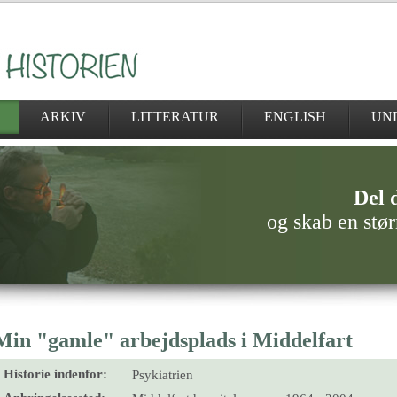
ARKIV
LITTERATUR
ENGLISH
UN
Del d
og skab en stør
Min "gamle" arbejdsplads i Middelfart
Historie indenfor:
Psykiatrien