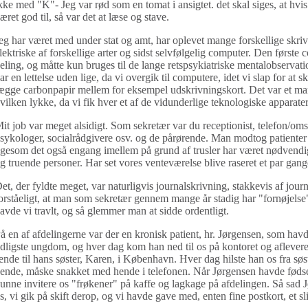
kke med "K"- Jeg var rød som en tomat i ansigtet. det skal siges, at hvis 
æret god til, så var det at læse og stave.
eg har været med under stat og amt, har oplevet mange forskellige skr
lektriske af forskellige arter og sidst selvfølgelig computer. Den første 
eling, og måtte kun bruges til de lange retspsykiatriske mentalobservati
ar en lettelse uden lige, da vi overgik til computere, idet vi slap for at sk
ægge carbonpapir mellem for eksempel udskrivningskort. Det var et marer
vilken lykke, da vi fik hver et af de vidunderlige teknologiske apparater
it job var meget alsidigt. Som sekretær var du receptionist, telefon/om
sykologer, socialrådgivere osv. og de pårørende. Man modtog patienter
igesom det også engang imellem på grund af trusler har været nødvendigt 
g truende personer. Har set vores venteværelse blive raseret et par gang
et, der fyldte meget, var naturligvis journalskrivning, stakkevis af journ
orståeligt, at man som sekretær gennem mange år stadig har "fornøjelse" 
avde vi travlt, og så glemmer man at sidde ordentligt.
å en af afdelingerne var der en kronisk patient, hr. Jørgensen, som havd
idligste ungdom, og hver dag kom han ned til os på kontoret og aflevere
ende til hans søster, Karen, i København. Hver dag hilste han os fra sø
ende, måske snakket med hende i telefonen. Når Jørgensen havde fødse
unne invitere os "frøkener" på kaffe og lagkage på afdelingen. Så sad J
s, vi gik på skift derop, og vi havde gave med, enten fine postkort, et sli