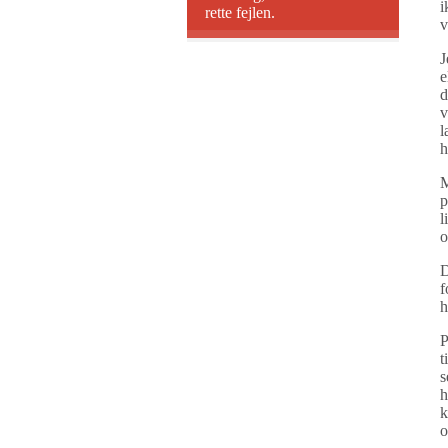
i
rette fejlen.
v
J
e
d
v
l
h
M
p
l
o
D
f
h
P
t
s
h
k
o