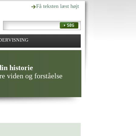
Få teksten læst højt
DERVISNING
in historie
re viden og forståelse