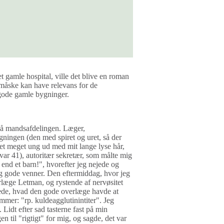
et gamle hospital, ville det blive en roman
 måske kan have relevans for de
 gode gamle bygninger.
på mandsafdelingen. Læger,
ygningen (den med spiret og uret, så der
set meget ung ud med mit lange lyse hår,
 var 41), autoritær sekretær, som målte mig
end et barn!", hvorefter jeg nejede og
tig gode venner. Den eftermiddag, hvor jeg
erlæge Letman, og rystende af nervøsitet
tede, hvad den gode overlæge havde at
emmer: "rp. kuldeagglutinintiter". Jeg
 Lidt efter sad tasterne fast på min
 til "rigtigt" for mig, og sagde, det var