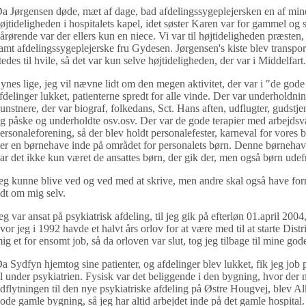
a Jørgensen døde, mæt af dage, bad afdelingssygeplejersken en af mine
øjtideligheden i hospitalets kapel, idet søster Karen var for gammel og sv
årørende var der ellers kun en niece. Vi var til højtideligheden præsten
amt afdelingssygeplejerske fru Gydesen. Jørgensen's kiste blev transpor
tedes til hvile, så det var kun selve højtideligheden, der var i Middelfart.
ynes lige, jeg vil nævne lidt om den megen aktivitet, der var i "de god
fdelinger lukket, patienterne spredt for alle vinde. Der var underhold
unstnere, der var biograf, folkedans, Sct. Hans aften, udflugter, gudstje
g påske og underholdte osv.osv. Der var de gode terapier med arbejdsv
ersonaleforening, så der blev holdt personalefester, karneval for vores
er en børnehave inde på området for personalets børn. Denne børnehave
ar det ikke kun været de ansattes børn, der gik der, men også børn udef
eg kunne blive ved og ved med at skrive, men andre skal også have fornøj
idt om mig selv.
eg var ansat på psykiatrisk afdeling, til jeg gik på efterløn 01.april 2004, 
vor jeg i 1992 havde et halvt års orlov for at være med til at starte Dist
ig et for ensomt job, så da orloven var slut, tog jeg tilbage til mine god
a Sydfyn hjemtog sine patienter, og afdelinger blev lukket, fik jeg job
il under psykiatrien. Fysisk var det beliggende i den bygning, hvor der
dflytningen til den nye psykiatriske afdeling på Østre Hougvej, blev A
ode gamle bygning, så jeg har altid arbejdet inde på det gamle hospital.