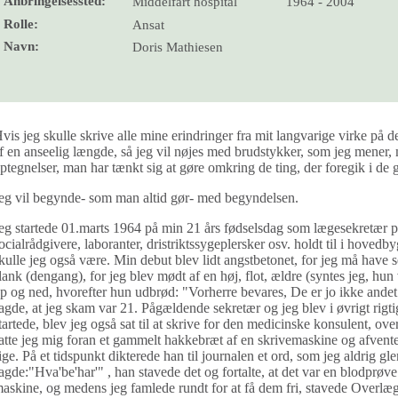
Anbringelsessted:
Middelfart hospital
1964 - 2004
Rolle:
Ansat
Navn:
Doris Mathiesen
vis jeg skulle skrive alle mine erindringer fra mit langvarige virke på d
f en anseelig længde, så jeg vil nøjes med brudstykker, som jeg mener,
ptegnelser, man har tænkt sig at gøre omkring de ting, der foregik i de
eg vil begynde- som man altid gør- med begyndelsen.
eg startede 01.marts 1964 på min 21 års fødselsdag som lægesekretær 
ocialrådgivere, laboranter, dristriktssygeplersker osv. holdt til i hovedb
kulle jeg også være. Min debut blev lidt angstbetonet, for jeg må have 
lank (dengang), for jeg blev mødt af en høj, flot, ældre (syntes jeg, hun
p og ned, hvorefter hun udbrød: "Vorherre bevares, De er jo ikke andet 
agde, at jeg skam var 21. Pågældende sekretær og jeg blev i øvrigt rig
tartede, blev jeg også sat til at skrive for den medicinske konsulent, ov
atte jeg mig foran et gammelt hakkebræt af en skrivemaskine og afven
ige. På et tidspunkt dikterede han til journalen et ord, som jeg aldrig gl
agde:"Hva'be'har'" , han stavede det og fortalte, at det var en blodprøve.
askine, og medens jeg famlede rundt for at få dem fri, stavede Overlægen