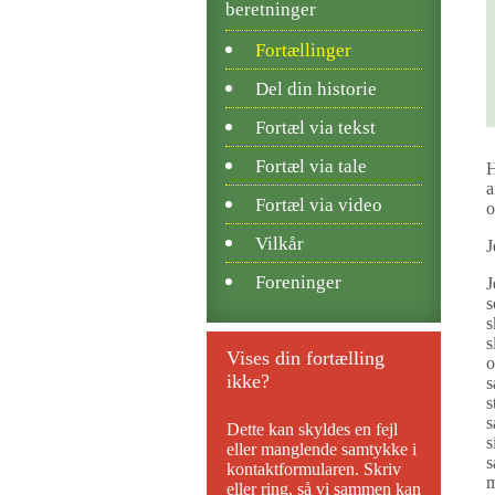
beretninger
Fortællinger
Del din historie
Fortæl via tekst
Fortæl via tale
H
a
Fortæl via video
o
Vilkår
J
Foreninger
J
s
s
s
Vises din fortælling
o
ikke?
s
s
s
Dette kan skyldes en fejl
s
eller manglende samtykke i
s
kontaktformularen. Skriv
m
eller ring, så vi sammen kan