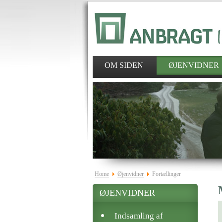
OM SIDEN
ØJENVIDNER
Home
Øjenvidner
Fortællinger
ØJENVIDNER
Indsamling af