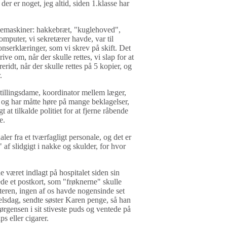
der er noget, jeg altid, siden 1.klasse har
ivemaskiner: hakkebræt, "kuglehoved",
computer, vi sekretærer havde, var til
onserklæringer, som vi skrev på skift. Det
rive om, når der skulle rettes, vi slap for at
idt, når der skulle rettes på 5 kopier, og
.
stillingsdame, koordinator mellem læger,
 og har måtte høre på mange beklagelser,
at tilkalde politiet for at fjerne råbende
e.
aler fra et tværfagligt personale, og det er
af slidgigt i nakke og skulder, for hvor
e været indlagt på hospitalet siden sin
de et postkort, som "frøknerne" skulle
steren, ingen af os havde nogensinde set
lsdag, sendte søster Karen penge, så han
ørgensen i sit stiveste puds og ventede på
ps eller cigarer.