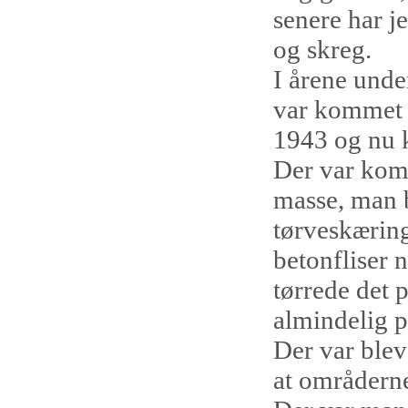
senere har je
og skreg.
I årene unde
var kommet n
1943 og nu k
Der var komm
masse, man b
tørveskærin
betonfliser 
tørrede det p
almindelig p
Der var blev
at områderne