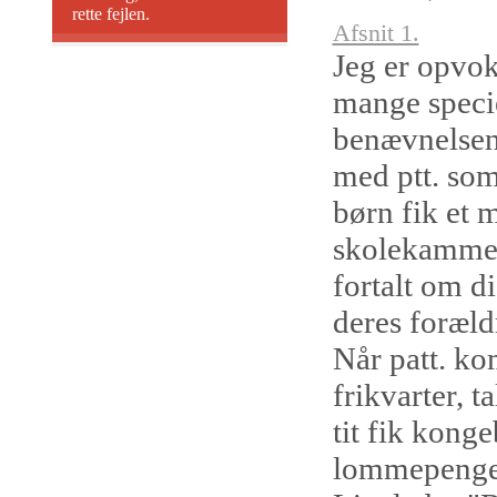
rette fejlen.
Afsnit 1.
Jeg er opvok
mange specie
benævnelsen 
med ptt. som
børn fik et 
skolekammer
fortalt om d
deres foræld
Når patt. ko
frikvarter, 
tit fik kong
lommepenge k