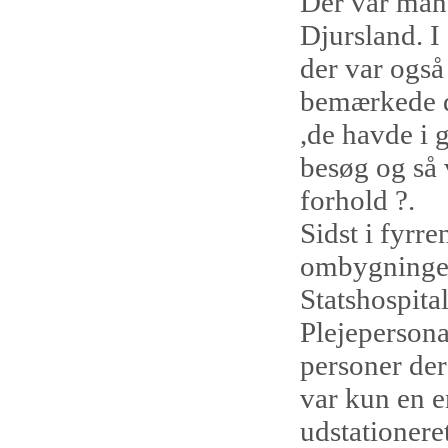
Der var mang
Djursland. I 
der var også
bemærkede d
,de havde i 
besøg og så v
forhold ?.
Sidst i fyrr
ombygningen 
Statshospita
Plejepersona
personer de
var kun en e
udstationere