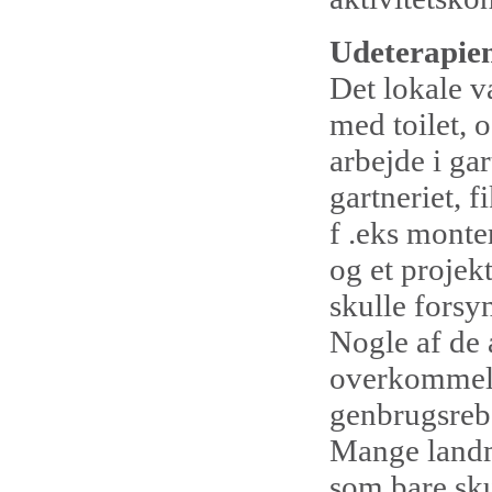
Udeterapie
Det lokale 
med toilet, o
arbejde i ga
gartneriet, 
f .eks monte
og et projek
skulle forsy
Nogle af de 
overkommelig
genbrugsreb
Mange landm
som bare sku