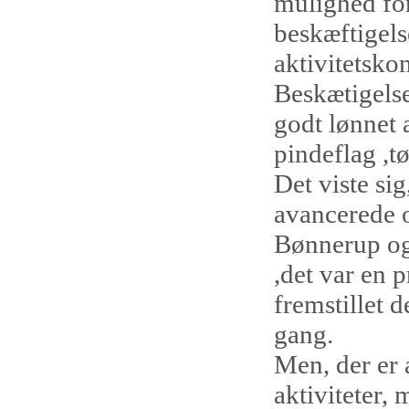
mulighed for
beskæftigels
aktivitetsko
Beskætigelse
godt lønnet 
pindeflag ,t
Det viste si
avancerede op
Bønnerup og 
,det var en 
fremstillet 
gang.
Men, der er a
aktiviteter, 