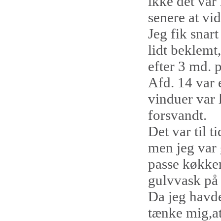
ikke det var
senere at vi
Jeg fik snart
lidt beklemt,
efter 3 md. 
Afd. 14 var 
vinduer var l
forsvandt.
Det var til t
men jeg var 
passe køkken
gulvvask på 
Da jeg havde
tænke mig,at