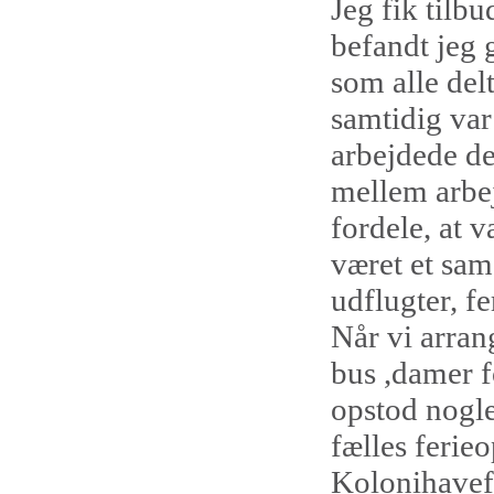
Jeg fik tilb
befandt jeg 
som alle del
samtidig var
arbejdede de
mellem arbej
fordele, at v
været et sa
udflugter, fe
Når vi arrang
bus ,damer fo
opstod nogle
fælles ferie
Kolonihavefo