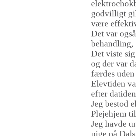
elektrochokb
godvilligt gi
være effekti
Det var også
behandling, 
Det viste sig
og der var 
færdes uden 
Elevtiden va
efter datide
Jeg bestod e
Plejehjem til
Jeg havde u
pige på Dals