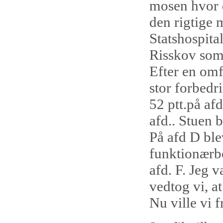
mosen hvor d
den rigtige m
Statshospital
Risskov som 
Efter en omf
stor forbedri
52 ptt.på af
afd.. Stuen bl
På afd D blev
funktionærbol
afd. F. Jeg 
vedtog vi, at
Nu ville vi 