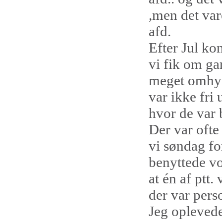
,men det var
afd.
Efter Jul ko
vi fik om ga
meget omhygg
var ikke fri 
hvor de var 
Der var ofte
vi søndag fo
benyttede vor
at én af ptt.
der var pers
Jeg oplevede