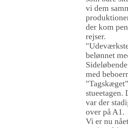
vi dem samm
produktione
der kom peng
rejser.
"Udeværksted
belønnet med
Sideløbende 
med beboerrå
"Tagskæget".
stueetagen. 
var der stadi
over på A1.
Vi er nu nået