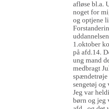
afløse bl.a. 
noget for m
og optjene l
Forstanderin
uddannelsen p
1.oktober ko
på afd.14. D
ung mand de
medbragt Ju
spændetrøje 
sengetøj og v
Jeg var held
børn og jeg v
afd.. og det