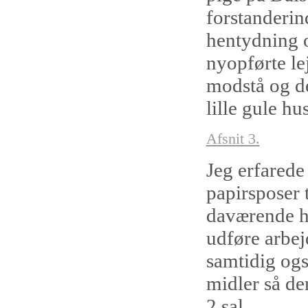
forstanderi
hentydning o
nyopførte le
modstå og de
lille gule hu
Afsnit 3.
Jeg erfarede 
papirsposer 
daværende ho
udføre arbej
samtidig også
midler så de
2 sal .