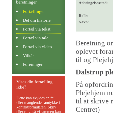
beretninger
Anbringelsessted:
Fortællinger
Rolle:
Del din historie
Navn:
Fortæl via tekst
Fortæl via tale
Beretning om
Fortæl via video
oplevet foran
Vilkår
til og Pleje
Foreninger
Dalstrup pl
Vises din fortælling
På opfordrin
ikke?
Plejehjem nu
Dette kan skyldes en fejl
til at skriv
eller manglende samtykke i
kontaktformularen. Skriv
Centret)
eller ring, så vi sammen kan