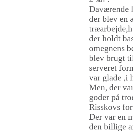
Daværende le
der blev en a
træarbejde,h
der holdt bas
omegnens beb
blev brugt t
serveret for
var glade ,i 
Men, der var
goder på tro
Risskovs for
Der var en m
den billige a