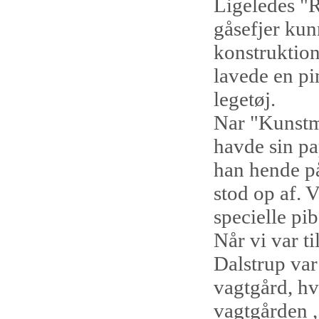
Ligeledes "R
gåsefjer kun
konstruktion
lavede en pi
legetøj.
Nar "Kunstm
havde sin p
han hende p
stod op af. V
specielle p
Når vi var t
Dalstrup var 
vagtgård, hvo
vagtgården ,