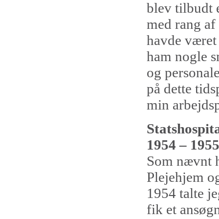
blev tilbudt
med rang af 
havde været 
ham nogle små
og personale
på dette tid
min arbejdsp
Statshospit
1954 – 1955
Som nævnt ha
Plejehjem og 
1954 talte j
fik et ansøg