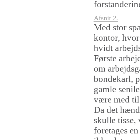
forstanderin
Afsnit 2.
Med stor sp
kontor, hvore
hvidt arbejd
Første arbejd
om arbejdsga
bondekarl, pl
gamle senile
være med til
Da det hændt
skulle tisse,
foretages e