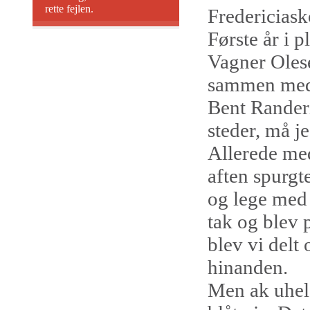
rette fejlen.
Fredericiask
Første år i
Vagner Oles
sammen med 
Bent Randeri
steder, må je
Allerede med
aften spurgt
og lege med
tak og blev 
blev vi delt
hinanden.
Men ak uheld