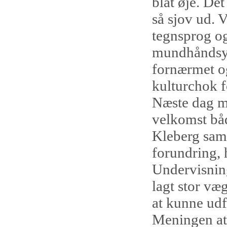
blåt øje. De
så sjov ud. 
tegnsprog o
mundhåndsys
fornærmet og
kulturchok f
Næste dag m
velkomst bå
Kleberg sam
forundring, 
Undervisning
lagt stor væ
at kunne udfo
Meningen at 