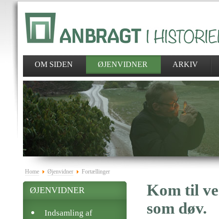
OM SIDEN
ØJENVIDNER
ARKIV
Home
Øjenvidner
Fortællinger
Kom til v
ØJENVIDNER
som døv.
Indsamling af