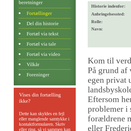
beretninger
Historie indenfor:
Fortællinger
Anbringelsessted:
Rolle:
Del din historie
Navn:
Fortæl via tekst
Fortæl via tale
Fortæl via video
Kom til ver
Vilkår
På grund af 
Foreninger
egen privat 
landsbyskole
Vises din fortælling
Eftersom hen
ikke?
problemer i
Dette kan skyldes en fejl
forældrene 
eller manglende samtykke i
kontaktformularen. Skriv
eller Freder
eller ring, så vi sammen kan