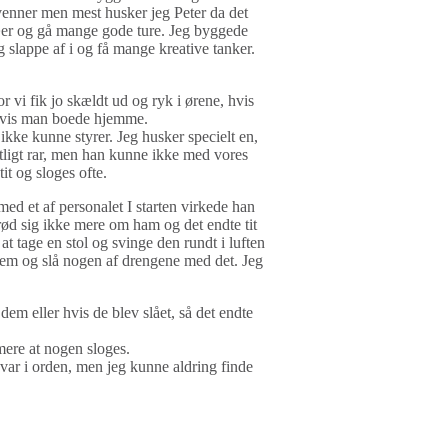
enner men mest husker jeg Peter da det
æer og gå mange gode ture. Jeg byggede
og slappe af i og få mange kreative tanker.
r vi fik jo skældt ud og ryk i ørene, hvis
 hvis man boede hjemme.
ikke kunne styrer. Jeg husker specielt en,
tligt rar, men han kunne ikke med vores
it og sloges ofte.
med et af personalet I starten virkede han
rød sig ikke mere om ham og det endte tit
 tage en stol og svinge den rundt i luften
rem og slå nogen af drengene med det. Jeg
dem eller hvis de blev slået, så det endte
mere at nogen sloges.
 var i orden, men jeg kunne aldring finde