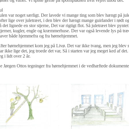
ølser og vafler. Vi spiste gerne på sportspladsen hvis vejret tillod det.
ul
ulen var noget særligt. Der lavede vi mange ting som blev hængt på jul
ofter lige over juletræet, i den blev der hængt mange guirlander i rødt 
å det lignede en stor stjerne, Det var rigtigt flot. Så juletræet blev p
tjerner, kugler, engle og kræmmerhuse. Der var også levende lys på træet
aver både hjemmefra og fra børnehjemmet.
fter børnehjemmet kom jeg på Livø. Det var ikke tvang, men jeg blev 
ar ikke lige det, jeg troede det var, Så i starten var jeg meget ked af de
eg i lidt over 2 år.
e Jørgen Ottos tegninger fra børnehjemmet i de vedhæftede dokument