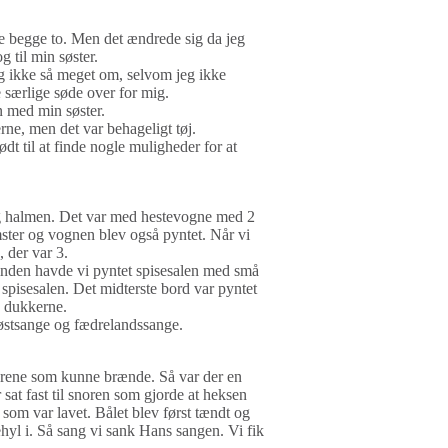
ge begge to. Men det ændrede sig da jeg
 til min søster.
eg ikke så meget om, selvom jeg ikke
 særlige søde over for mig.
n med min søster.
rne, men det var behageligt tøj.
t til at finde nogle muligheder for at
 og halmen. Det var med hestevogne med 2
mster og vognen blev også pyntet. Når vi
 der var 3.
rinden havde vi pyntet spisesalen med små
 spisesalen. Det midterste bord var pyntet
e dukkerne.
høstsange og fædrelandssange.
e grene som kunne brænde. Så var der en
 sat fast til snoren som gjorde at heksen
 som var lavet. Bålet blev først tændt og
hyl i. Så sang vi sank Hans sangen. Vi fik