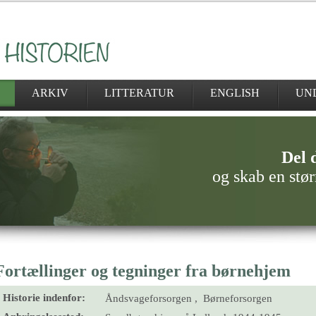
ARKIV
LITTERATUR
ENGLISH
UN
Del d
og skab en stør
Fortællinger og tegninger fra børnehjem
Historie indenfor:
Åndsvageforsorgen , Børneforsorgen