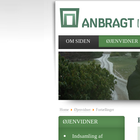
OM SIDEN
ØJENVIDNER
Home
Øjenvidner
Fortællinger
ØJENVIDNER
Indsamling af