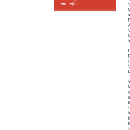
rette fejlen.
V
M
m
F
A
V
M
b
D
D
J
V
f
S
M
g
n
f
J
h
j
f
J