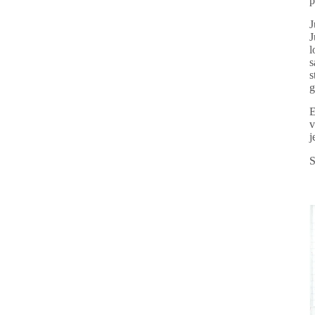
p
J
J
l
s
s
g
E
v
j
S