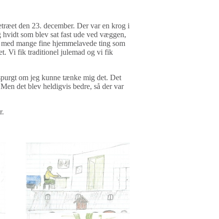
etræet den 23. december. Der var en krog i
og hvidt som blev sat fast ude ved væggen,
yntet med mange fine hjemmelavede ting som
. Vi fik traditionel julemad og vi fik
spurgt om jeg kunne tænke mig det. Det
t. Men det blev heldigvis bedre, så der var
er.