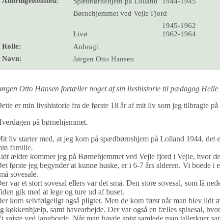
Anbringelsessted:
Spædbørnehjem på Lolland
1944-1945
Børnehjemmet ved Vejle Fjord
1945-1962
Livø
1962-1964
Rolle:
Anbragt
Navn:
Jørgen Otto Hansen
ørgen Otto Hansen fortæller noget af sin livshistorie til pædagog Hell
ette er min livshistorie fra de første 18 år af mit liv som jeg tilbragte p
verdagen på børnehjemmet.
it liv starter med, at jeg kom på spædbørnshjem på Lolland 1944, det er d
in familie.
idt ældre kommer jeg på Børnehjemmet ved Vejle fjord i Vejle, hvor d
et første jeg begynder at kunne huske, er i 6-7 års alderen. Vi boede i
må sovesale.
er var et stort sovesal ellers var det små. Den store sovesal, som lå ned
iden gik med at lege og ture ud af huset.
er kom selvfølgeligt også pligter. Men de kom først når man blev lidt æl
g køkkenhjælp, samt havearbejde. Der var også en fælles spisesal, hvo
i spiste ved langborde. Når man havde spist samlede man tallerkner s