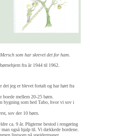
e Mersch som har skrevet det for ham.
å børnehjem fra år 1944 til 1962.
et jeg er blevet fortalt og har hørt fra
er boede mellem 20-25 børn.
 en bygning som hed Tabo, hvor vi sov i
erst, sov der 10 børn.
dre ca. 9 år. Pligterne bestod i rengøring
r man også hjalp til. Vi dækkede bordene.
ammen ligesom på spejdermaner.