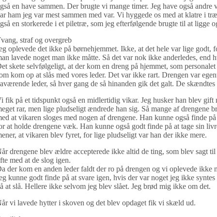
gså en have sammen. Der brugte vi mange timer. Jeg have også andre v
ar ham jeg var mest sammen med var. Vi hyggede os med at klatre i tr
gså en storkerede i et piletræ, som jeg efterfølgende brugte til at ligge 
vang, straf og overgreb
eg oplevede det ikke på børnehjemmet. Ikke, at det hele var lige godt, fo
an lavede noget man ikke måtte. Så det var nok ikke anderledes, end
et skete selvfølgeligt, at der kom en dreng på hjemmet, som personalet 
om kom op at slås med vores leder. Det var ikke rart. Drengen var egen
aværende leder, så hver gang de så hinanden gik det galt. De skændtes t
i fik på et tidspunkt også en midlertidig vikar. Jeg husker han blev gift 
eget rar, men lige pludseligt ændrede han sig. Så mange af drengene b
ed at vikaren sloges med nogen af drengene. Han kunne også finde på at
or at holde drengene væk. Han kunne også godt finde på at tage sin liv
ener, at vikaren blev fyret, for lige pludseligt var han der ikke mere.
år drengene blev ældre accepterede ikke altid de ting, som blev sagt til 
fte med at de slog igen.
a der kom en anden leder faldt der ro på drengen og vi oplevede ikke 
eg kunne godt finde på at svare igen, hvis der var noget jeg ikke syntes
å at slå. Hellere ikke selvom jeg blev slået. Jeg brød mig ikke om det.
år vi lavede hytter i skoven og det blev opdaget fik vi skæld ud.