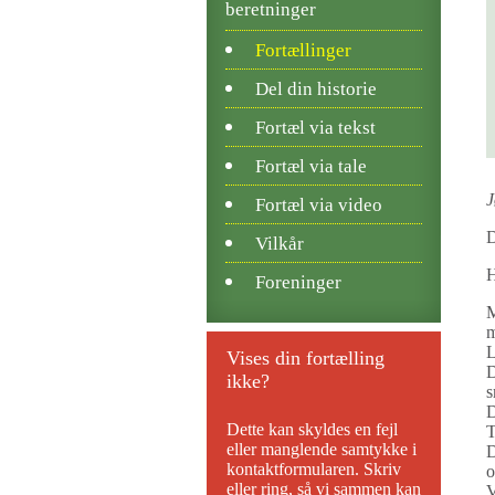
beretninger
Fortællinger
Del din historie
Fortæl via tekst
Fortæl via tale
J
Fortæl via video
D
Vilkår
H
Foreninger
M
m
L
Vises din fortælling
D
ikke?
s
D
Dette kan skyldes en fejl
T
eller manglende samtykke i
D
kontaktformularen. Skriv
o
eller ring, så vi sammen kan
V