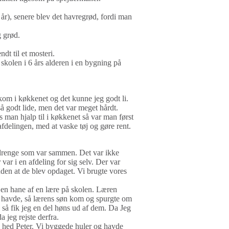
r), senere blev det havregrød, fordi man
g grød.
dt til et mosteri.
 i skolen i 6 års alderen i en bygning på
 kom i køkkenet og det kunne jeg godt li.
så godt lide, men det var meget hårdt.
 man hjalp til i køkkenet så var man først
afdelingen, med at vaske tøj og gøre rent.
renge som var sammen. Det var ikke
r i en afdeling for sig selv. Der var
den at de blev opdaget. Vi brugte vores
g en hane af en lære på skolen. Læren
 havde, så lærens søn kom og spurgte om
 så fik jeg en del høns ud af dem. Da Jeg
 jeg rejste derfra.
 hed Peter. Vi byggede huler og havde