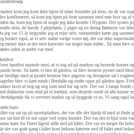
amiliebesøg
 starten kom jeg kom ikke hjem til mine forældre på ferie, da de var sy
lev konfirmeret, så kom jeg hjem på ferie sammen med min bror og af og
nden da, kom jeg hjem til nogle jeg ikke kendte i Hygum. Det syntes j
endte dem, de havde 3 plejebørn, 2 piger og en dreng Børnene var ikke
a jeg var 15 år begyndte jeg at rejse selv, sommetider kørte jeg samme
eg husker også, at vi selv måtte vælge vores tøj, det var ikke supermode
eg mener ikke at det med kærester var noget man måtte.. Så man blev nød
ødes uden at andre var med
østfest
ores høstfest startede med, at vi tog ud på marken og hentede kornet
pands heste. Så kørte vi hen til gården, så blev hestene pyntet med blo
ar færdige med at pyntet hestene blev pigerne og drengene sat i vognen,
agefter blev vi kørt rundt i Bredalle og endte oppe på gården igen. Fo
ukker lavet af neg og neg som stod for sig selv. Der var 3 lange borde i
ed dukkerne som stod på et træhjul, som drejede rundt så alle kunne s
fterfølgende fik vi serveret maden og så hyggede vi os. Vi sang også 
ankt hans
ålet var sat op på sportspladsen, det var alle der hjælp til med at find
nor sat fast til en træ oppe ved vejen bundet. Der var der et hjul som var
unne køre fra Træet ligeså stille ned på bålet. Det var en meget fin heks
år der var godt gang i bålet kom heksen kørerne ned til bålet med hekse