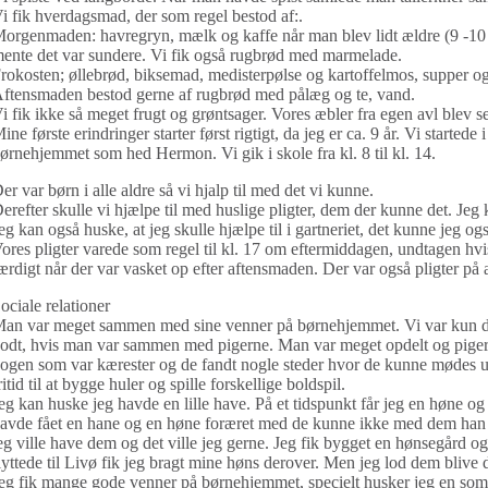
i fik hverdagsmad, der som regel bestod af:.
orgenmaden: havregryn, mælk og kaffe når man blev lidt ældre (9 -10 å
ente det var sundere. Vi fik også rugbrød med marmelade.
rokosten; øllebrød, biksemad, medisterpølse og kartoffelmos, supper o
ftensmaden bestod gerne af rugbrød med pålæg og te, vand.
i fik ikke så meget frugt og grøntsager. Vores æbler fra egen avl blev sen
ine første erindringer starter først rigtigt, da jeg er ca. 9 år. Vi startede
ørnehjemmet som hed Hermon. Vi gik i skole fra kl. 8 til kl. 14.
er var børn i alle aldre så vi hjalp til med det vi kunne.
erefter skulle vi hjælpe til med huslige pligter, dem der kunne det. Jeg
eg kan også huske, at jeg skulle hjælpe til i gartneriet, det kunne jeg og
ores pligter varede som regel til kl. 17 om eftermiddagen, undtagen hvis
ærdigt når der var vasket op efter aftensmaden. Der var også pligter på 
ociale relationer
an var meget sammen med sine venner på børnehjemmet. Vi var kun d
odt, hvis man var sammen med pigerne. Man var meget opdelt og piger va
ogen som var kærester og de fandt nogle steder hvor de kunne mødes u
ritid til at bygge huler og spille forskellige boldspil.
eg kan huske jeg havde en lille have. På et tidspunkt får jeg en høne o
avde fået en hane og en høne foræret med de kunne ikke med dem han
eg ville have dem og det ville jeg gerne. Jeg fik bygget en hønsegård og
lyttede til Livø fik jeg bragt mine høns derover. Men jeg lod dem blive da
eg fik mange gode venner på børnehjemmet, specielt husker jeg en som