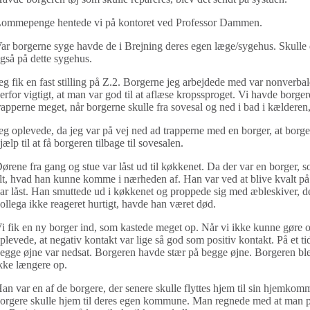
ommepenge hentede vi på kontoret ved Professor Dammen.
ar borgerne syge havde de i Brejning deres egen læge/sygehus. Skulle d
gså på dette sygehus.
eg fik en fast stilling på Z.2. Borgerne jeg arbejdede med var nonverba
erfor vigtigt, at man var god til at aflæse kropssproget. Vi havde borge
rapperne meget, når borgerne skulle fra sovesal og ned i bad i kælderen
eg oplevede, da jeg var på vej ned ad trapperne med en borger, at borge
jælp til at få borgeren tilbage til sovesalen.
ørene fra gang og stue var låst ud til køkkenet. Da der var en borger,
lt, hvad han kunne komme i nærheden af. Han var ved at blive kvalt på 
ar låst. Han smuttede ud i køkkenet og proppede sig med æbleskiver, de
ollega ikke reageret hurtigt, havde han været død.
i fik en ny borger ind, som kastede meget op. Når vi ikke kunne gøre os
plevede, at negativ kontakt var lige så god som positiv kontakt. På et t
egge øjne var nedsat. Borgeren havde stær på begge øjne. Borgeren blev
kke længere op.
an var en af de borgere, der senere skulle flyttes hjem til sin hjemkom
orgere skulle hjem til deres egen kommune. Man regnede med at man på