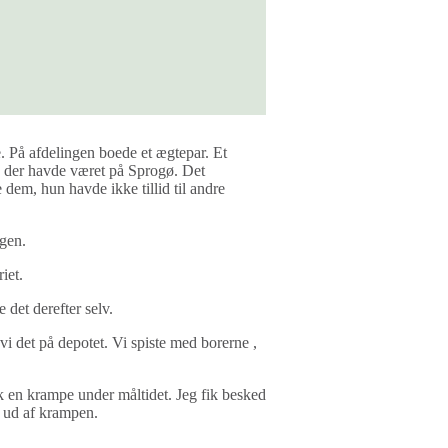
e. På afdelingen boede et ægtepar. Et
r, der havde været på Sprogø. Det
e dem, hun havde ikke tillid til andre
ngen.
iet.
e det derefter selv.
vi det på depotet. Vi spiste med borerne ,
fik en krampe under måltidet. Jeg fik besked
e ud af krampen.