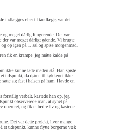
e indlægges eller til tandlæge, var det
le og meget dårlig fungerende. Det var
re der var meget dårligt gående. Vi brugte
, og op igen på 1. sal og spise morgenmad.
ren fik en krampe. jeg måtte kalde på
 som ikke kunne lade maden stå. Han spiste
et tidspunkt, da døren til køkkenet ikke
 satte sig fast i halsen på ham. Havde en
 forstålig verbalt, kastede han op. jeg
idspunkt observerede man, at synet på
 opereret, og fik et bedre liv og kastede
mune. Det var dette projekt, hvor mange
 et tidspunkt, kunne flytte borgerne væk