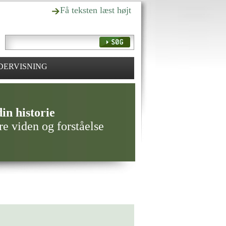
Få teksten læst højt
DERVISNING
in historie
re viden og forståelse