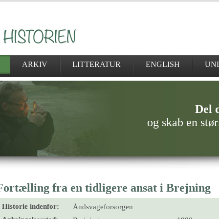
ARKIV
LITTERATUR
ENGLISH
UN
Del d
og skab en stør
Fortælling fra en tidligere ansat i Brejning
Historie indenfor:
Åndsvageforsorgen