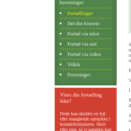
beretninger
Fortællinger
Del din historie
Fortæl via tekst
Fortæl via tale
J
m
Fortæl via video
u
m
Vilkår
B
Foreninger
V
I
Vises din fortælling
B
ikke?
d
Dette kan skyldes en fejl
J
eller manglende samtykke i
o
kontaktformularen. Skriv
eller ring, så vi sammen kan
H