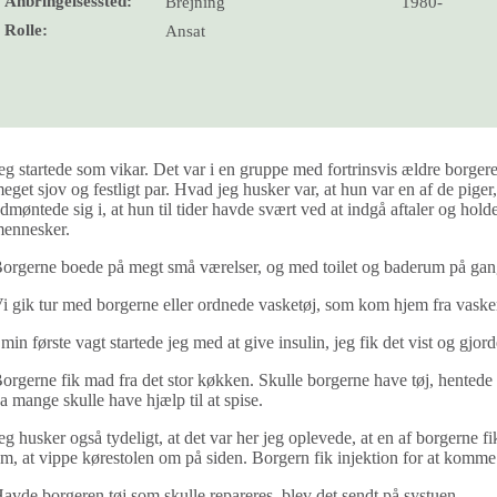
Anbringelsessted:
Brejning
1980-
Rolle:
Ansat
eg startede som vikar. Det var i en gruppe med fortrinsvis ældre borger
eget sjov og festligt par. Hvad jeg husker var, at hun var en af de pige
dmøntede sig i, at hun til tider havde svært ved at indgå aftaler og hold
ennesker.
orgerne boede på megt små værelser, og med toilet og baderum på ga
i gik tur med borgerne eller ordnede vasketøj, som kom hjem fra vasker
 min første vagt startede jeg med at give insulin, jeg fik det vist og gjord
orgerne fik mad fra det stor køkken. Skulle borgerne have tøj, hentede 
a mange skulle have hjælp til at spise.
eg husker også tydeligt, at det var her jeg oplevede, at en af borgerne 
m, at vippe kørestolen om på siden. Borgern fik injektion for at komm
avde borgeren tøj som skulle repareres, blev det sendt på systuen.