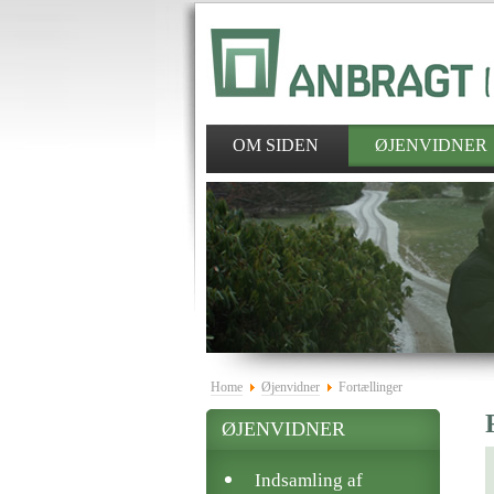
OM SIDEN
ØJENVIDNER
Home
Øjenvidner
Fortællinger
ØJENVIDNER
Indsamling af