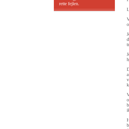
rette fejlen.
L
V
o
J
d
t
J
h
D
a
v
k
V
o
b
i
H
b