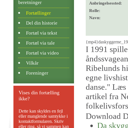
beretninger
Anbringelsessted:
Rolle:
Fortællinger
Navn:
Del din historie
Fortæl via tekst
{mp4}daskyggerne_1
Fortæl via tale
I 1991 spill
Fortæl via video
åndssvageans
Vilkår
Ribelunds hi
Foreninger
egne livshis
danse." Læs 
Vises din fortælling
artikel fra N
ikke?
folkelivsfor
Dette kan skyldes en fejl
Download D
eller manglende samtykke i
kontaktformularen. Skriv
Da skygge
eller ring, så vi sammen kan