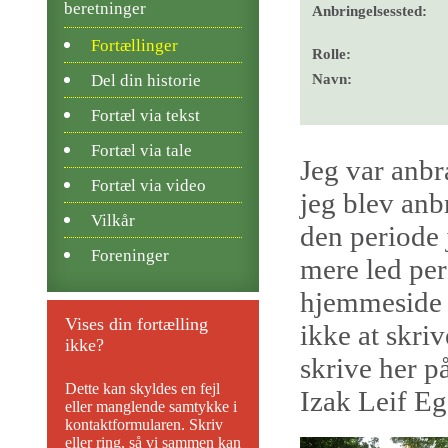
beretninger
Anbringelsessted:
Fortællinger
Rolle:
Del din historie
Navn:
Fortæl via tekst
Fortæl via tale
Jeg var anbr
Fortæl via video
jeg blev anb
Vilkår
den periode 
Foreninger
mere led per
hjemmeside i
Vises din fortælling
ikke at skr
ikke?
skrive her p
Dette kan skyldes en fejl
Izak Leif E
eller manglende samtykke i
kontaktformularen. Skriv
eller ring, så vi sammen kan