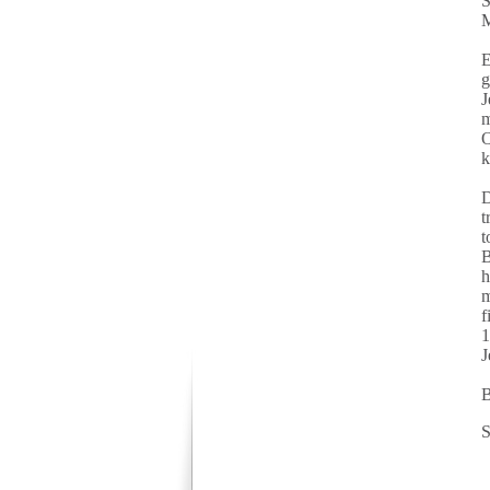
S
M
E
g
J
m
O
k
D
t
t
B
h
m
f
1
J
B