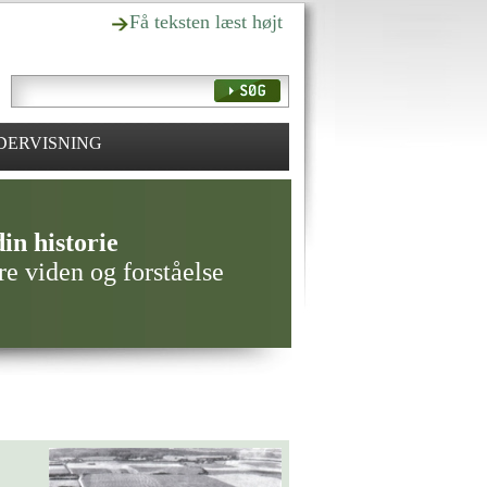
Få teksten læst højt
DERVISNING
in historie
re viden og forståelse