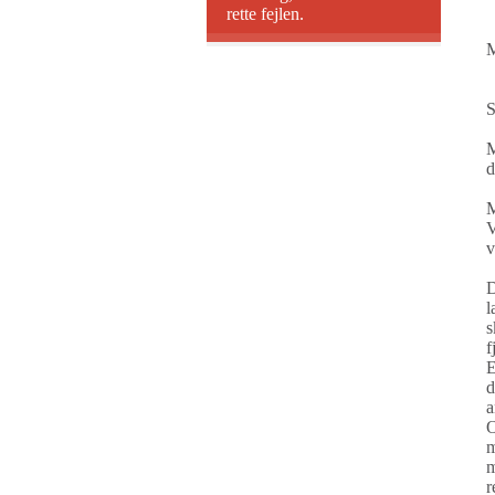
rette fejlen.
M
S
M
d
M
V
v
D
l
s
f
E
d
a
O
m
m
r