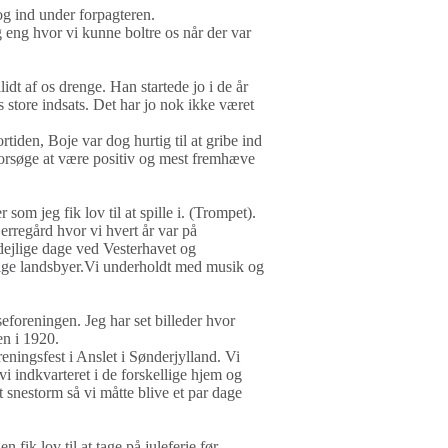
og ind under forpagteren.
eng hvor vi kunne boltre os når der var
dt af os drenge. Han startede jo i de år
store indsats. Det har jo nok ikke været
rtiden, Boje var dog hurtig til at gribe ind
 forsøge at være positiv og mest fremhæve
som jeg fik lov til at spille i. (Trompet).
erregård hvor vi hvert år var på
dejlige dage ved Vesterhavet og
lige landsbyer.Vi underholdt med musik og
foreningen. Jeg har set billeder hvor
en i 1920.
reningsfest i Anslet i Sønderjylland. Vi
vi indkvarteret i de forskellige hjem og
 snestorm så vi måtte blive et par dage
n fik lov til at tage på juleferie før