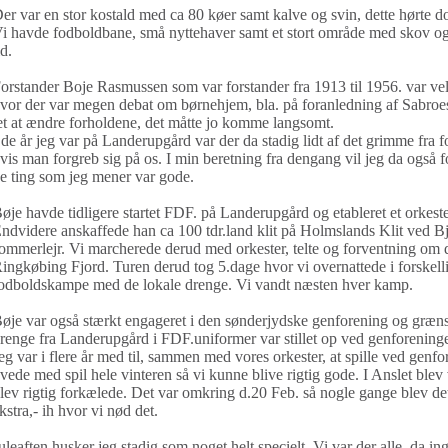
er var en stor kostald med ca 80 køer samt kalve og svin, dette hørte d
i havde fodboldbane, små nyttehaver samt et stort område med skov og 
id.
orstander Boje Rasmussen som var forstander fra 1913 til 1956. var velli
vor der var megen debat om børnehjem, bla. på foranledning af Sabroes 
et at ændre forholdene, det måtte jo komme langsomt.
 de år jeg var på Landerupgård var der da stadig lidt af det grimme fra fo
vis man forgreb sig på os. I min beretning fra dengang vil jeg da også
e ting som jeg mener var gode.
øje havde tidligere startet FDF. på Landerupgård og etableret et orkester 
ndvidere anskaffede han ca 100 tdr.land klit på Holmslands Klit ved Bj
ommerlejr. Vi marcherede derud med orkester, telte og forventning om 
ingkøbing Fjord. Turen derud tog 5.dage hvor vi overnattede i forskel
odboldskampe med de lokale drenge. Vi vandt næsten hver kamp.
øje var også stærkt engageret i den sønderjydske genforening og grænse
renge fra Landerupgård i FDF.uniformer var stillet op ved genforening
eg var i flere år med til, sammen med vores orkester, at spille ved genfo
vede med spil hele vinteren så vi kunne blive rigtig gode. I Anslet blev 
lev rigtig forkælede. Det var omkring d.20 Feb. så nogle gange blev det
kstra,- ih hvor vi nød det.
uleaften husker jeg stadig som noget helt specielt. Vi var der alle, da inge