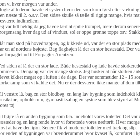
om vi hver morgen var under.
ogle af lederne havde et system hvor den som kom først efter vækning sk
en næste til 2. o.s.v. Den sidste skulle så tælle til rigtigt mange, hvis m
esværre indimellem.
eg var lidt heldig da jeg havde lært at spille trompet, mere derom senere
orgensang hver dag ud af vinduet, sol er oppe grønne toppe osv. Stakke
år man stod på hovedtrappen, og kikkede ud, var der en stor plads med en
ar en af nordens højeste. Bag flaghøjen lå der en stor hestestald. Der v
ar forpagtet ud til Forpagter Arentzen.
ed siden af lå der en stor lade. Både hestestald og lade havde storkered
ommeren. Dengang var der mange storke. Jeg husker at når storken ankom
levet kikket meget op i luften i de dage. Der var sommetider 12 - 15 so
torkekamp som vi kaldte det. Nu er der desværre ikke mange af dem til
il venstre lå, bag en stor blodbøg, en lang lav bygning som indeholdt k
usikstue, opholdsrum, gymnastiksal og en systue som blev styret af Mos
ores tøj.
il højre lå en anden bygning som bla. indeholdt vores toiletter. Det var
ræsæder og en lang rende hvor vi forrettede vores nødtørft. Hver morgen 
jovt at have den tørn. Senere fik vi moderne toiletter med træk og slip.
or enden af bygningen var brænderummet hvor kvaset lå, komfuret i kø