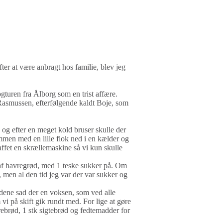
fter at være anbragt hos familie, blev jeg
gturen fra Ålborg som en trist affære.
Rasmussen, efterfølgende kaldt Boje, som
 og efter en meget kold bruser skulle der
ammen med en lille flok ned i en kælder og
kaffet en skrællemaskine så vi kun skulle
af havregrød, med 1 teske sukker på. Om
ke, men al den tid jeg var der var sukker og
ene sad der en voksen, som ved alle
vi på skift gik rundt med. For lige at gøre
ebrød, 1 stk sigtebrød og fedtemadder for