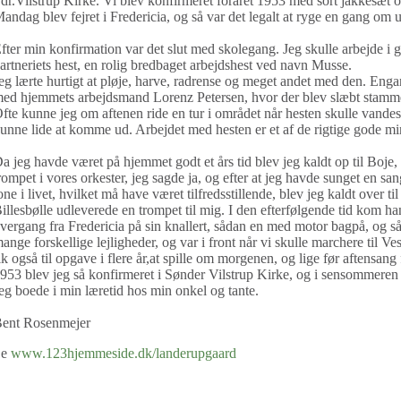
dr.Vilstrup Kirke. Vi blev konfirmeret foråret 1953 med sort jakkesæt 
andag blev fejret i Fredericia, og så var det legalt at ryge en gang om 
fter min konfirmation var det slut med skolegang. Jeg skulle arbejde i ga
artneriets hest, en rolig bredbaget arbejdshest ved navn Musse.
eg lærte hurtigt at pløje, harve, radrense og meget andet med den. En
ed hjemmets arbejdsmand Lorenz Petersen, hvor der blev slæbt stamme
fte kunne jeg om aftenen ride en tur i området når hesten skulle vandes
unne lide at komme ud. Arbejdet med hesten er et af de rigtige gode mi
a jeg havde været på hjemmet godt et års tid blev jeg kaldt op til Boje, 
rompet i vores orkester, jeg sagde ja, og efter at jeg havde sunget en sa
one i livet, hvilket må have været tilfredsstillende, blev jeg kaldt over 
illesbølle udleverede en trompet til mig. I den efterfølgende tid kom h
vergang fra Fredericia på sin knallert, sådan en med motor bagpå, og s
ange forskellige lejligheder, og var i front når vi skulle marchere til V
ik også til opgave i flere år,at spille om morgenen, og lige før aftensan
953 blev jeg så konfirmeret i Sønder Vilstrup Kirke, og i sensommeren 
eg boede i min læretid hos min onkel og tante.
ent Rosenmejer
Se
www.123hjemmeside.dk/landerupgaard