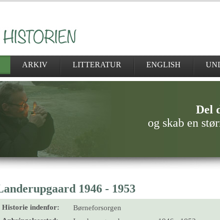
ARKIV
LITTERATUR
ENGLISH
UN
Del d
og skab en stør
Landerupgaard 1946 - 1953
Historie indenfor:
Børneforsorgen