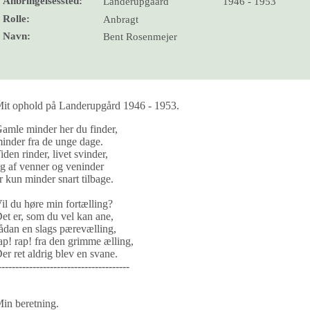
Anbringelsessted:
Landerupgaard
1946 - 1953
Rolle:
Anbragt
Navn:
Bent Rosenmejer
it ophold på Landerupgård 1946 - 1953.
amle minder her du finder,
inder fra de unge dage.
iden rinder, livet svinder,
g af venner og veninder
r kun minder snart tilbage.
il du høre min fortælling?
et er, som du vel kan ane,
ådan en slags pærevælling,
ap! rap! fra den grimme ælling,
er ret aldrig blev en svane.
--------------------------------------
in beretning.