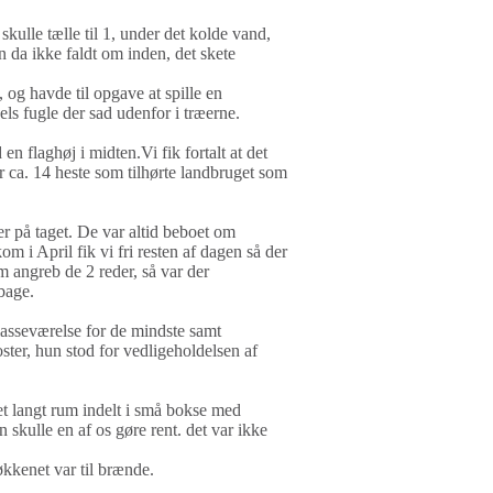
ulle tælle til 1, under det kolde vand,
an da ikke faldt om inden, det skete
, og havde til opgave at spille en
ls fugle der sad udenfor i træerne.
 flaghøj i midten.Vi fik fortalt at det
ar ca. 14 heste som tilhørte landbruget som
er på taget. De var altid beboet om
 i April fik vi fri resten af dagen så der
m angreb de 2 reder, så var der
bage.
lasseværelse for de mindste samt
ter, hun stod for vedligeholdelsen af
 et langt rum indelt i små bokse med
skulle en af os gøre rent. det var ikke
kkenet var til brænde.