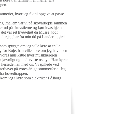
og besøg af familie hjemmefra. Blå
ugen.
rtneriet, hvor jeg fik til opgave at passe
gang imellem var vi på skovarbejde sammen
r ud på skovstierne og kørt kvas hjem.
 det var ret hyggeligt da Musse godt
nder jeg har fra min tid på Landerupgård.
som spurgte om jeg ville lære at spille
ng for Boje, han ville høre om jeg havde en
til vores musikstue hvor musiklæreren
an jævnligt og underviste os nye. Han kørte
å hersede han med os. Vi spillede ved
esterhavet på vores årlige sommerferie. Jeg
g fra hovedtrappen.
kom jeg i lære som elektriker i Ålborg.