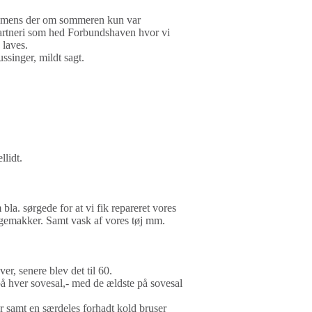
en, mens der om sommeren kun var
gartneri som hed Forbundshaven hvor vi
 laves.
singer, mildt sagt.
llidt.
la. sørgede for at vi fik repareret vores
 gemakker. Samt vask af vores tøj mm.
r, senere blev det til 60.
å hver sovesal,- med de ældste på sovesal
samt en særdeles forhadt kold bruser