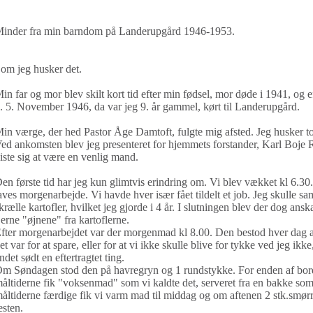
inder fra min barndom på Landerupgård 1946-1953.
om jeg husker det.
in far og mor blev skilt kort tid efter min fødsel, mor døde i 1941, og e
. 5. November 1946, da var jeg 9. år gammel, kørt til Landerupgård.
in værge, der hed Pastor Åge Damtoft, fulgte mig afsted. Jeg husker to
ed ankomsten blev jeg presenteret for hjemmets forstander, Karl Boje 
iste sig at være en venlig mand.
en første tid har jeg kun glimtvis erindring om. Vi blev vækket kl 6.30.
aves morgenarbejde. Vi havde hver især fået tildelt et job. Jeg skulle s
krælle kartofler, hvilket jeg gjorde i 4 år. I slutningen blev der dog ans
jerne "øjnene" fra kartoflerne.
fter morgenarbejdet var der morgenmad kl 8.00. Den bestod hver dag 
et var for at spare, eller for at vi ikke skulle blive for tykke ved jeg ik
ndet sødt en eftertragtet ting.
m Søndagen stod den på havregryn og 1 rundstykke. For enden af bord
åltiderne fik "voksenmad" som vi kaldte det, serveret fra en bakke som 
åltiderne færdige fik vi varm mad til middag og om aftenen 2 stk.smørr
esten.