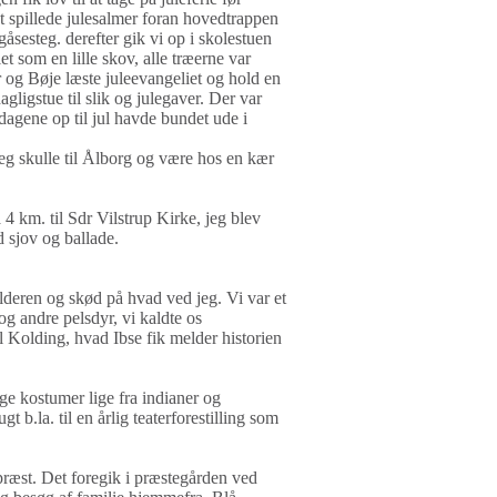
et spillede julesalmer foran hovedtrappen
åsesteg. derefter gik vi op i skolestuen
 som en lille skov, alle træerne var
 og Bøje læste juleevangeliet og hold en
agligstue til slik og julegaver. Der var
agene op til jul havde bundet ude i
 Jeg skulle til Ålborg og være hos en kær
4 km. til Sdr Vilstrup Kirke, jeg blev
d sjov og ballade.
kulderen og skød på hvad ved jeg. Vi var et
g andre pelsdyr, vi kaldte os
il Kolding, hvad Ibse fik melder historien
ge kostumer lige fra indianer og
t b.la. til en årlig teaterforestilling som
præst. Det foregik i præstegården ved