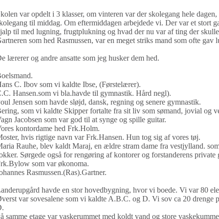
kolen var opdelt i 3 klasser, om vinteren var der skolegang hele dag
kolegang til middag. Om eftermiddagen arbejdede vi. Der var et stort 
jalp til med lugning, frugtplukning og hvad der nu var af ting der skulle
artneren som hed Rasmussen, var en meget striks mand som ofte gav lus
e lærerer og andre ansatte som jeg husker dem hed.
oelsmand.
ans C. Ibov som vi kaldte Ibse, (Førstelærer).
.C. Hansen.som vi bla.havde til gymnastik. Hård negl).
oul Jensen som havde sløjd, dansk, regning og senere gymnastik.
ering, som vi kaldte Skipper fortalte fra sit liv som sømand, jovial og ve
agn Jacobsen som var god til at synge og spille guitar.
ores kontordame hed Frk.Holm.
oster, hvis rigtige navn var Frk.Hansen. Hun tog sig af vores tøj.
aria Rauhe, blev kaldt Maraj, en ældre stram dame fra vestjylland. som b
okker. Sørgede også for rengøring af kontorer og forstanderens private
rk.Bylow som var økonoma.
ohannes Rasmussen.(Ras).Gartner.
anderupgård havde en stor hovedbygning, hvor vi boede. Vi var 80 eleve
verst var sovesalene som vi kaldte A.B.C. og D. Vi sov ca 20 drenge p
.
å samme etage var vaskerummet med koldt vand og store vaskekummer 