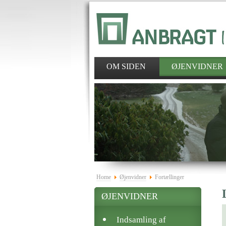
OM SIDEN
ØJENVIDNER
Home
Øjenvidner
Fortællinger
ØJENVIDNER
Indsamling af