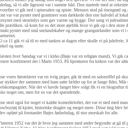
uledag, så vi alle ligesom var i samme båd. Den startede med at orkestr
vorefter vi gik ned i spisesalen og spiste. Menuen stod på risengrød og g
om var var pyntet med grantræer som dækkede den ene halvdel af lokalet
orsynet med stearinlys som gav varme og hygge. Der sang vi julesalmer
ille prædiken. så kom for os det store øjeblik hvor vi gik op i den store d
mukt pyntet med små snelandskaber og mange granguirlander som vi i d
artneriet.
l ca 11 gik vi så til ro med tanken at dagen efter skulle vi på juleferie,
nkel og tante.
æsten hver Søndag var vi i kirke.(Bøje var en religiøs mand), Vi gik ca 
enere konfirmeret der i Marts 1953. På hjemturen fra kirken var der alti
bse vores førstelærer var en ivrig jæger, gik tit med en salonriffel på s
ar stykker der sammen med ham satte fælder op for at fange Ilder, Mår o
elskompagniet. Når det vi havde fanget blev solgt fik vi en biograftur t
kke noget om, men for os var det spændende.
bse stod også for noget vi kaldte komedieloftet, det var et sted med man
owboytøj til kjoler, historiske dragter og meget mere. Disse ting blev brug
lev opført på forstander Bøjes fødselsdag, til stor morskab for alle.
interen 1952 var det år hvor jeg sammen med andre begyndte at gå til 