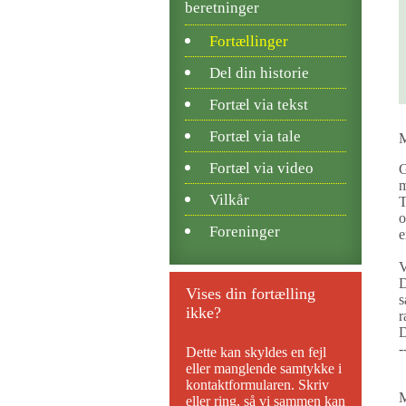
beretninger
Fortællinger
Del din historie
Fortæl via tekst
Fortæl via tale
M
Fortæl via video
G
m
Vilkår
T
o
Foreninger
e
V
D
Vises din fortælling
s
ikke?
r
D
-
Dette kan skyldes en fejl
eller manglende samtykke i
kontaktformularen. Skriv
M
eller ring, så vi sammen kan