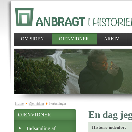
OM SIDEN
ØJENVIDNER
ARKIV
Home
Øjenvidner
Fortællinger
En dag je
ØJENVIDNER
Historie indenfor:
Indsamling af