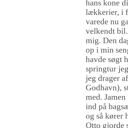
hans kone d
lækkerier, i
varede nu ga
velkendt bil
mig. Den dag
op i min sen
havde søgt h
springtur je
jeg drager af
Godhavn), st
med. Jamen d
ind på bagsæ
og så kører 
Otto gjorde s