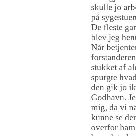
skulle jo arb
på sygestuen
De fleste ga
blev jeg hen
Når betjenten
forstanderen
stukket af a
spurgte hvad
den gik jo ik
Godhavn. Je
mig, da vi n
kunne se der
overfor ham 