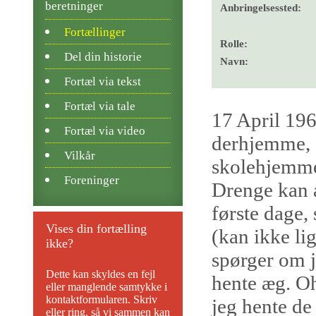
beretninger
Anbringelsessted:
Fortællinger
Rolle:
Del din historie
Navn:
Fortæl via tekst
Fortæl via tale
17 April 196
Fortæl via video
derhjemme, o
Vilkår
skolehjemmet
Foreninger
Drenge kan a
første dage,
Vises din fortælling
(kan ikke li
ikke?
spørger om je
Dette kan skyldes en fejl
hente æg. Oh
eller manglende samtykke i
kontaktformularen. Skriv
jeg hente d
eller ring, så vi sammen kan