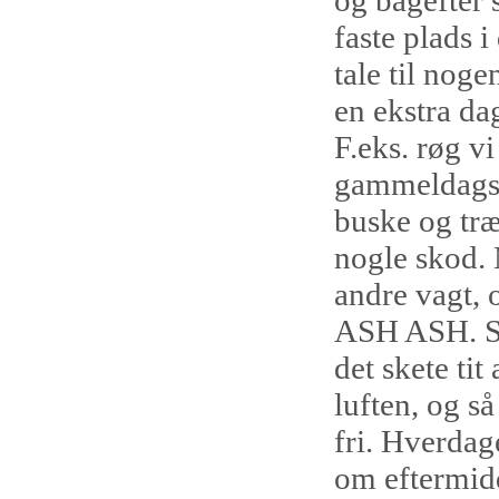
og bagefter s
faste plads 
tale til noge
en ekstra da
F.eks. røg vi
gammeldags t
buske og træe
nogle skod. 
andre vagt, 
ASH ASH. Så 
det skete tit
luften, og s
fri. Hverdag
om eftermid