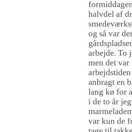
formiddagen
halvdel af d
smedeværkste
og så var de
gårdspladsen
arbejde. To 
men det var 
arbejdstiden
anbragt en b
lang kø for 
i de to år j
marmeladema
var kun de f
tage til tak