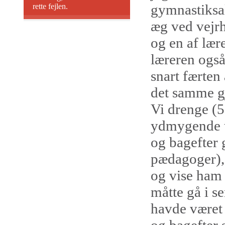
gymnastiksal
rette fejlen.
æg ved vejrh
og en af lær
læreren også
snart færten
det samme gj
Vi drenge (5
ydmygende ti
og bagefter 
pædagoger),
og vise ham 
måtte gå i s
havde været 