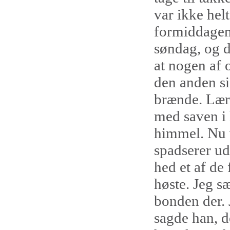
var ikke hel
formiddagen.
søndag, og d
at nogen af 
den anden si
brænde. Lære
med saven i h
himmel. Nu v
spadserer ud
hed et af de 
høste. Jeg sæ
bonden der. 
sagde han, d