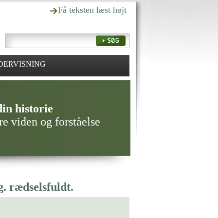
Få teksten læst højt
DERVISNING
in historie
re viden og forståelse
. rædselsfuldt.