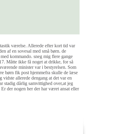
stik værelse. Allerede efter kort tid var
iden af en sovesal med små børn. de
f en med kommando. sneg mig flere gange
7. Måtte ikke få noget at drikke, for så
daværende minister var i bestyrelsen. Som
rre børn fik post hjemmefra skulle de læse
eg vidste allerede dengang at det var en
 stadig dårlig samvittighed over,at jeg
Er der nogen her der har været ansat eller