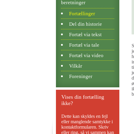
beretninger
Fortællinger
Del din historie
Fortæl via tekst
Fortæl via tale
S
j
Fortæl via video
h
i
Vilkår
t
j
Foreninger
d
ø
i
b
Vises din fortælling
ikke?
Dette kan skyldes en fejl
eller manglende samtykke i
kontaktformularen. Skriv
eller ring, så vi sammen kan