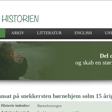
ARKIV
LITTERATUR
ENGLISH
UN
Del d
og skab en stør
ansat på snekkersten børnehjem solm 15 årig
Historie indenfor:
Børneforsorgen