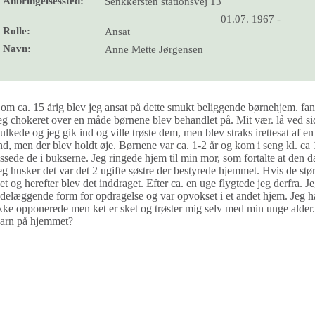
Anbringelsessted:
Senkkersten stationsvej 13
01.07. 1967 -
Rolle:
Ansat
Navn:
Anne Mette Jørgensen
om ca. 15 årig blev jeg ansat på dette smukt beliggende børnehjem. fanta
eg chokeret over en måde børnene blev behandlet på. Mit vær. lå ved s
ulkede og jeg gik ind og ville trøste dem, men blev straks irettesat a
nd, men der blev holdt øje. Børnene var ca. 1-2 år og kom i seng kl. ca 1
issede de i bukserne. Jeg ringede hjem til min mor, som fortalte at den 
eg husker det var det 2 ugifte søstre der bestyrede hjemmet. Hvis de stø
et og herefter blev det inddraget. Efter ca. en uge flygtede jeg derfra. J
delæggende form for opdragelse og var opvokset i et andet hjem. Jeg har
kke opponerede men ket er sket og trøster mig selv med min unge alder. 
arn på hjemmet?