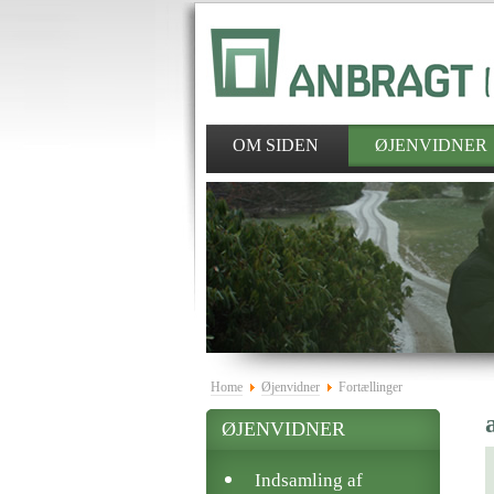
OM SIDEN
ØJENVIDNER
Home
Øjenvidner
Fortællinger
ØJENVIDNER
Indsamling af