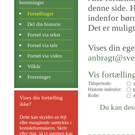
beretninger
denne side. H
Fortællinger
indenfor børn
Del din historie
Det er muligt
Fortæl via tekst
Fortæl via tale
Vises din ege
anbragt@sv
Fortæl via video
Vilkår
Vis fortællin
Foreninger
Tidsperiode:
Historie indenfor:
B
Rolle:
A
Vises din fortælling
ikke?
Du kan desu
Dette kan skyldes en fejl
eller manglende samtykke i
kontaktformularen. Skriv
eller ring, så vi sammen kan