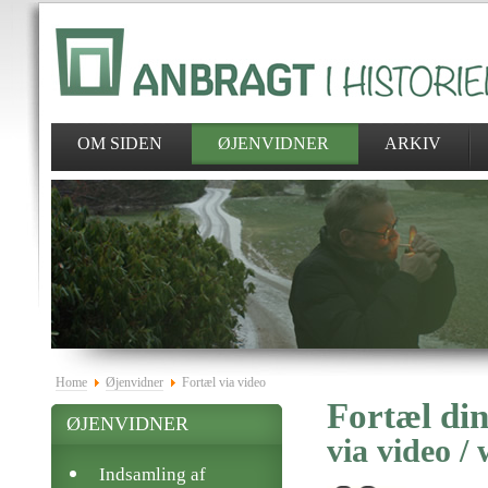
OM SIDEN
ØJENVIDNER
ARKIV
Home
Øjenvidner
Fortæl via video
Fortæl din
ØJENVIDNER
via video /
Indsamling af